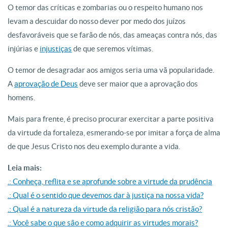
O temor das críticas e zombarias ou o respeito humano nos
levam a descuidar do nosso dever por medo dos juízos
desfavoráveis que se farão de nós, das ameaças contra nós, das
injúrias e
injustiças
de que seremos vítimas.
O temor de desagradar aos amigos seria uma vã popularidade.
A
aprovação de Deus
deve ser maior que a aprovação dos
homens.
Mais para frente, é preciso procurar exercitar a parte positiva
da virtude da fortaleza, esmerando-se por imitar a força de alma
de que Jesus Cristo nos deu exemplo durante a vida.
Leia mais:
.: Conheça, reflita e se aprofunde sobre a virtude da prudência
.: Qual é o sentido que devemos dar à justiça na nossa vida?
.: Qual é a natureza da virtude da religião para nós cristão?
.: Você sabe o que são e como adquirir as virtudes morais?