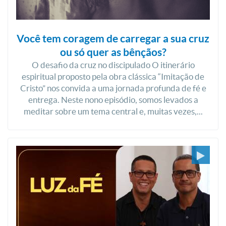
Você tem coragem de carregar a sua cruz
ou só quer as bênçãos?
O desafio da cruz no discipulado O itinerário
espiritual proposto pela obra clássica “Imitação de
Cristo” nos convida a uma jornada profunda de fé e
entrega. Neste nono episódio, somos levados a
meditar sobre um tema central e, muitas vezes,...