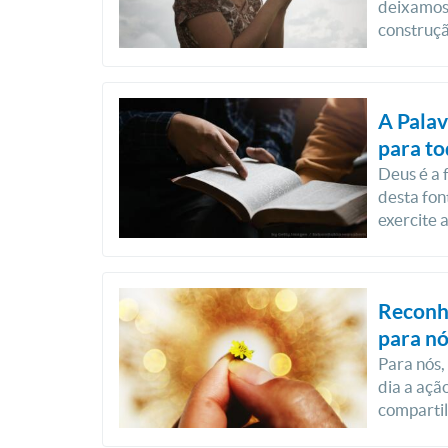
deixamos 
construçã
A Palav
para to
Deus é a 
desta fon
exercite 
Reconhe
para nó
Para nós,
dia a açã
comparti