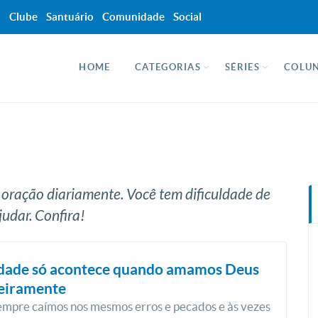
a
Clube
Santuário
Comunidade
Social
HOME
CATEGORIAS
SÉRIES
COLUN
 oração diariamente. Você tem dificuldade de
udar. Confira!
idade só acontece quando amamos Deus
eiramente
mpre caímos nos mesmos erros e pecados e às vezes