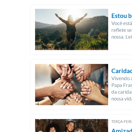
Estou b
Você está
reflete s
nossa. Le
Caridad
Vivendo a
Papa Fran
da carida
nossa vid
TERÇA-FEIRA
Amizade