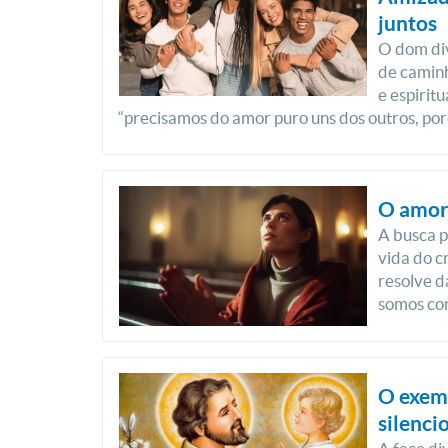
juntos
O dom div
de camin
e espirit
“precisamos do amor puro uns dos outros, por
O amor
A busca p
vida do c
resolve d
somos con
O exemp
silencio