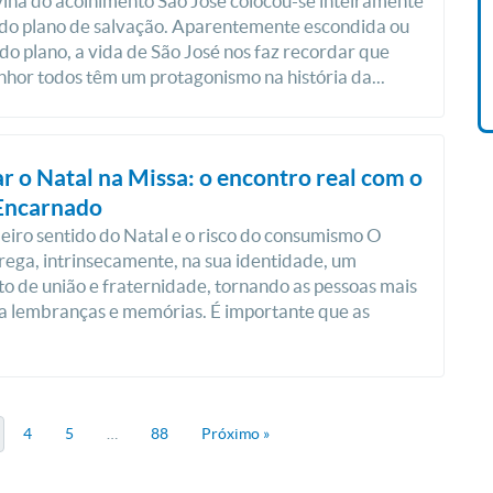
vina do acolhimento São José colocou-se inteiramente
Livro O Padre: A História De
 do plano de salvação. Aparentemente escondida ou
Vida De Jonas Abib
o plano, a vida de São José nos faz recordar que
R$ 42,41
nhor todos têm um protagonismo na história da...
r o Natal na Missa: o encontro real com o
Encarnado
iro sentido do Natal e o risco do consumismo O
rega, intrinsecamente, na sua identidade, um
 de união e fraternidade, tornando as pessoas mais
 a lembranças e memórias. É importante que as
4
5
…
88
Próximo »