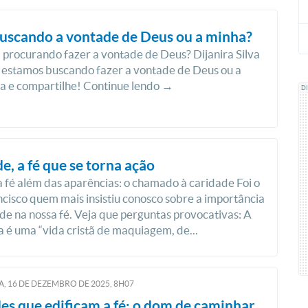
uscando a vontade de Deus ou a minha?
 procurando fazer a vontade de Deus? Dijanira Silva
e estamos buscando fazer a vontade de Deus ou a
ia e compartilhe! Continue lendo →
D
e, a fé que se torna ação
 fé além das aparências: o chamado à caridade Foi o
cisco quem mais insistiu conosco sobre a importância
de na nossa fé. Veja que perguntas provocativas: A
a é uma “vida cristã de maquiagem, de...
, 16
DE
DEZEMBRO
DE
2025, 8H07
s que edificam a fé: o dom de caminhar