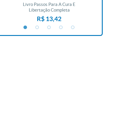
Livro Passos Para A Cura E
Livro A Bíblia N
Libertação Completa
R$ 1
R$ 13,42