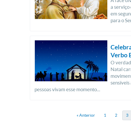
A face di
a serviço
em segund
para o Se
Celebra
Verbo 
O verdade
Natal car
movimento
sensíveis
pessoas vivam esse momento...
« Anterior
1
2
3