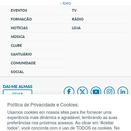
↑ TOPO
EVENTOS
TV
FORMAÇÃO
RÁDIO
NOTÍCIAS
LOJA
MÚSICA
CLUBE
SANTUÁRIO
COMUNIDADE
SOCIAL
DAI-ME ALMAS
DOAR
Política de Privacidade e Cookies:
Fundação João Paulo II
Usamos cookies em nossos sites para lhe fornecer uma
experiência mais dinâmica e agradável, lembrando as suas
Pedido de Oração
preferências nos próximos acessos. Ao clicar em “Aceitar
todos”, você concorda com o uso de TODOS os cookies. No