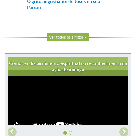
O grito angustiante de Jesus na sua
Paixão
ver todos os artigos »
Como ter discernimento espiritual no reconhecimento da
ação do inimigo