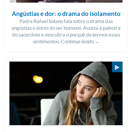
Angústias e dor: o drama do isolamento
Padre Rafael Solano fala sobre o drama das
angústias e dores do ser humano. Assista à palestra
do sacerdote e descubra o porquê de termos esses
sentimentos. Continue lendo →