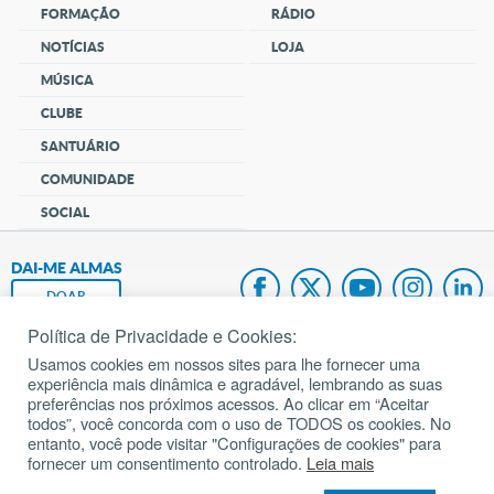
FORMAÇÃO
RÁDIO
NOTÍCIAS
LOJA
MÚSICA
CLUBE
SANTUÁRIO
COMUNIDADE
SOCIAL
DAI-ME ALMAS
DOAR
Política de Privacidade e Cookies:
Fundação João Paulo II
Usamos cookies em nossos sites para lhe fornecer uma
experiência mais dinâmica e agradável, lembrando as suas
Pedido de Oração
preferências nos próximos acessos. Ao clicar em “Aceitar
todos”, você concorda com o uso de TODOS os cookies. No
Mapa do site
entanto, você pode visitar "Configurações de cookies" para
fornecer um consentimento controlado.
Leia mais
Internacional