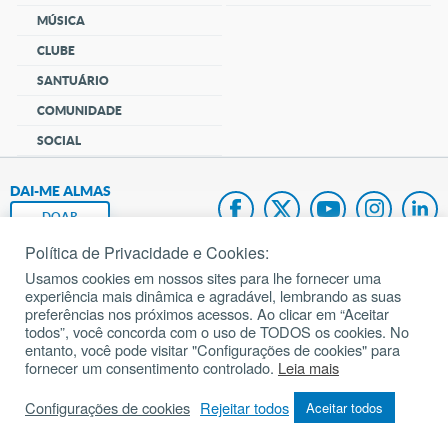
MÚSICA
CLUBE
SANTUÁRIO
COMUNIDADE
SOCIAL
DAI-ME ALMAS
DOAR
Política de Privacidade e Cookies:
Fundação João Paulo II
Usamos cookies em nossos sites para lhe fornecer uma
experiência mais dinâmica e agradável, lembrando as suas
Pedido de Oração
preferências nos próximos acessos. Ao clicar em “Aceitar
todos”, você concorda com o uso de TODOS os cookies. No
Mapa do site
entanto, você pode visitar "Configurações de cookies" para
fornecer um consentimento controlado.
Leia mais
Internacional
Configurações de cookies
Rejeitar todos
Aceitar todos
© 2002 – 2026
Todos os direitos reservados.
cancaonova.com