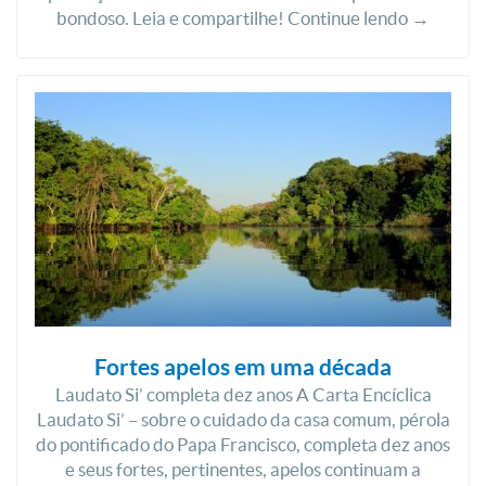
bondoso. Leia e compartilhe! Continue lendo →
Fortes apelos em uma década
Laudato Si’ completa dez anos A Carta Encíclica
Laudato Si’ – sobre o cuidado da casa comum, pérola
do pontificado do Papa Francisco, completa dez anos
e seus fortes, pertinentes, apelos continuam a