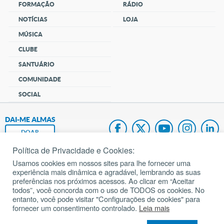
FORMAÇÃO
RÁDIO
NOTÍCIAS
LOJA
MÚSICA
CLUBE
SANTUÁRIO
COMUNIDADE
SOCIAL
DAI-ME ALMAS
DOAR
Política de Privacidade e Cookies:
Fundação João Paulo II
Usamos cookies em nossos sites para lhe fornecer uma
experiência mais dinâmica e agradável, lembrando as suas
Pedido de Oração
preferências nos próximos acessos. Ao clicar em “Aceitar
todos”, você concorda com o uso de TODOS os cookies. No
Mapa do site
entanto, você pode visitar "Configurações de cookies" para
fornecer um consentimento controlado.
Leia mais
Internacional