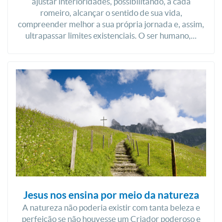
ajustar interioridades, possibilitando, a cada
romeiro, alcançar o sentido de sua vida,
compreender melhor a sua própria jornada e, assim,
ultrapassar limites existenciais. O ser humano,...
Jesus nos ensina por meio da natureza
A natureza não poderia existir com tanta beleza e
perfeição se não houvesse um Criador poderoso e