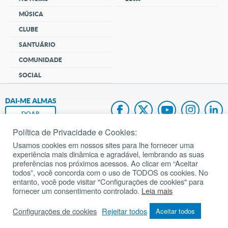
MÚSICA
CLUBE
SANTUÁRIO
COMUNIDADE
SOCIAL
DAI-ME ALMAS
DOAR
Política de Privacidade e Cookies:
Fundação João Paulo II
Usamos cookies em nossos sites para lhe fornecer uma
experiência mais dinâmica e agradável, lembrando as suas
Pedido de Oração
preferências nos próximos acessos. Ao clicar em “Aceitar
todos”, você concorda com o uso de TODOS os cookies. No
Mapa do site
entanto, você pode visitar "Configurações de cookies" para
fornecer um consentimento controlado.
Leia mais
Internacional
Configurações de cookies
Rejeitar todos
Aceitar todos
© 2002 – 2026
Todos os direitos reservados.
cancaonova.com