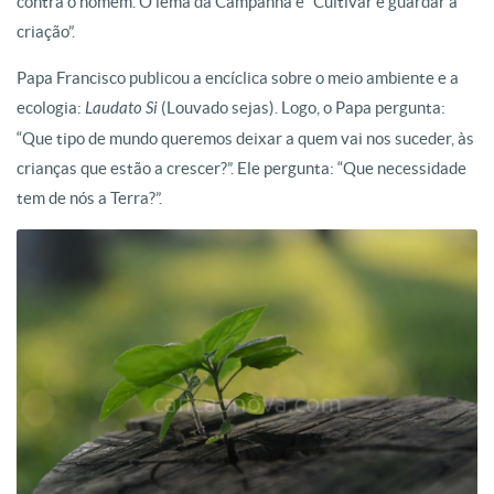
contra o homem. O lema da Campanha é “Cultivar e guardar a
criação”.
Papa Francisco publicou a encíclica sobre o meio ambiente e a
ecologia:
Laudato Si
(Louvado sejas). Logo, o Papa pergunta:
“Que tipo de mundo queremos deixar a quem vai nos suceder, às
crianças que estão a crescer?”. Ele pergunta: “Que necessidade
tem de nós a Terra?”.