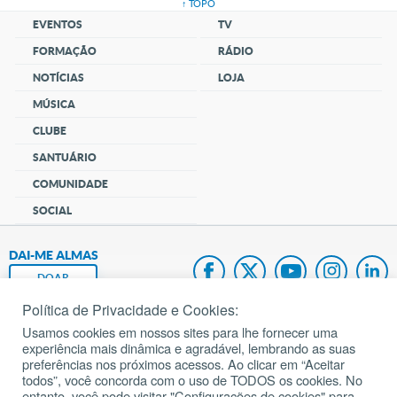
↑ TOPO
EVENTOS
TV
FORMAÇÃO
RÁDIO
NOTÍCIAS
LOJA
MÚSICA
CLUBE
SANTUÁRIO
COMUNIDADE
SOCIAL
DAI-ME ALMAS
DOAR
Política de Privacidade e Cookies:
Fundação João Paulo II
Usamos cookies em nossos sites para lhe fornecer uma
experiência mais dinâmica e agradável, lembrando as suas
Pedido de Oração
preferências nos próximos acessos. Ao clicar em “Aceitar
todos”, você concorda com o uso de TODOS os cookies. No
Mapa do site
entanto, você pode visitar "Configurações de cookies" para