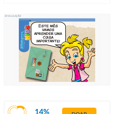
DIVULGAÇÃO
14%
DOAR