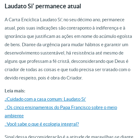
Laudato Si’ permanece atual
A Carta Encíclica Laudato Si’, no seu décimo ano, permanece
atual, pois suas
indicações são contraponto à indiferença e à
ignorância que justificam as ações
em nome do acúmulo egoísta
de bens. Diante da urgência para mudar hábitos e
garantir um
desenvolvimento sustentável, há resistência até mesmo de
alguns
que professam a fé cristã, desconsiderando que Deus é
criador de todas as
coisas e que tudo precisa ser tratado com o
devido respeito, pois é obra do
Criador.
Leia mais:
.:
Cuidado com a casa comum: Laudato Si’
.:Os cinco ensinamentos do Papa Francisco sobre o meio
ambiente
.:Você sabe o que é ecologia integral?
Sinal dessa desconsideração é a atitude de maravilhar-se diante