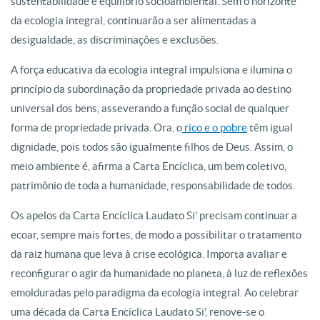
sustentabilidade e equilíbrio
socioambiental. Sem o horizonte
da ecologia integral, continuarão a ser
alimentadas a
desigualdade, as discriminações e exclusões.
A força educativa da
ecologia integral impulsiona e ilumina o
princípio da subordinação da
propriedade privada ao destino
universal dos bens, asseverando a função social
de qualquer
forma de propriedade privada. Ora, o
rico e o pobre
têm igual
dignidade, pois todos são igualmente filhos de Deus. Assim, o
meio ambiente é,
afirma a Carta Encíclica, um bem coletivo,
patrimônio de toda a humanidade,
responsabilidade de todos.
Os apelos da Carta Encíclica Laudato Si’ precisam continuar a
ecoar, sempre
mais fortes, de modo a possibilitar o tratamento
da raiz humana que leva à crise
ecológica. Importa avaliar e
reconfigurar o agir da humanidade no planeta, à luz
de reflexões
emolduradas pelo paradigma da ecologia integral. Ao celebrar
uma
década da Carta Encíclica Laudato Si’, renove-se o