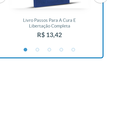
Livro Passos Para A Cura E
Livro A Bíblia N
Libertação Completa
R$ 1
R$ 13,42