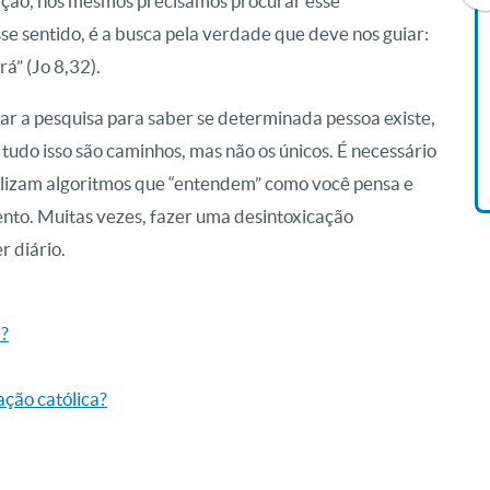
ção, nós mesmos precisamos procurar esse
se sentido, é a busca pela verdade que deve nos guiar:
á” (Jo 8,32).
Livro O Padre: A História De
Vida De Jonas Abib
ar a pesquisa para saber se determinada pessoa existe,
R$ 42,41
— tudo isso são caminhos, mas não os únicos. É necessário
lizam algoritmos que “entendem” como você pensa e
nto. Muitas vezes, fazer uma desintoxicação
r diário.
m?
ação católica?