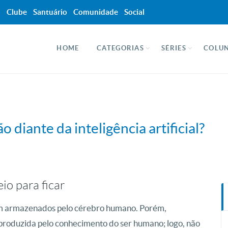
a
Clube
Santuário
Comunidade
Social
HOME
CATEGORIAS
SÉRIES
COLUN
 diante da inteligência artificial?
eio para ficar
em armazenados pelo cérebro humano. Porém,
produzida pelo conhecimento do ser humano; logo, não