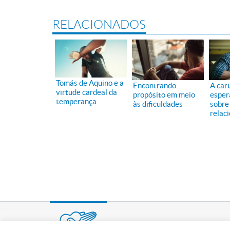
RELACIONADOS
Tomás de Aquino e a
Encontrando
A car
virtude cardeal da
propósito em meio
esper
temperança
às dificuldades
sobre
relac