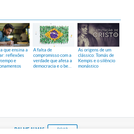
ta que ensina a
A falta de
As origens de um
ar: reflexões
compromisso com a
clássico: Tomás de
 tempo e
verdade que afeta a
Kempis e o silêncio
ionamentos
democracia e o bem
monástico
comum
DAI-ME ALMAS
DOAR