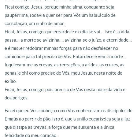
Ficai comigo, Jesus, porque minha alma, conquanto seja
paupérrima, todavia quer ser para Vós um habitáculo de
consolação, um ninho de amor.
Ficai, Jesus, comigo, que entardece e o dia se vai… isto é, a vida
passa… a morte se avizinha…, avizinha-se o juízo, a eternidade…
e é mister redobrar minhas forças para não desfalecer no
caminho e para tal preciso de Vós. Entardece e vem a morte…
Inquietam-me as trevas, as tentações, a aridez, as cruzes, as
penas, e oh! como preciso de Vós, meu Jesus, nesta noite de
exílio.
Ficai, Jesus, comigo, pois preciso de Vós nesta noite da vida e
dos perigos.
Fazei que eu Vos conheça como Vos conheceram os discípulos de
Emaús ao partir do pão, isto é, que a união eucarística seja a luz
que dissipa as trevas, a força que me sustenta e a única
felicidade do meu coração.