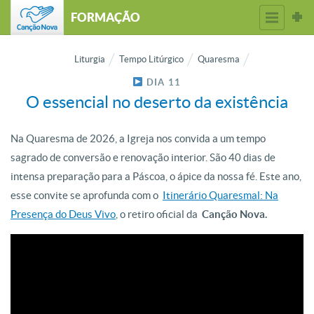
FORMAÇÃO
Liturgia
Tempo Litúrgico
Quaresma
DIA 11
O essencial no deserto da existência
Na Quaresma de 2026, a Igreja nos convida a um tempo
sagrado de conversão e renovação interior. São 40 dias de
intensa preparação para a Páscoa, o ápice da nossa fé. Este ano,
esse convite se aprofunda com o
Itinerário Quaresmal: Na
Presença do Deus Vivo
, o retiro oficial da
Canção Nova.