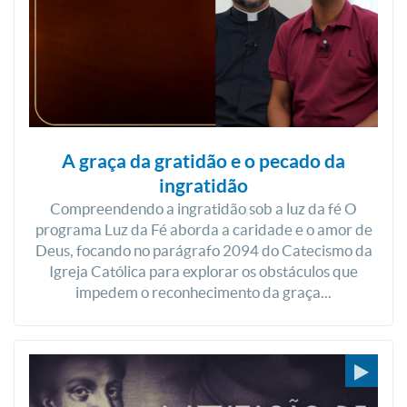
A graça da gratidão e o pecado da
ingratidão
Compreendendo a ingratidão sob a luz da fé O
programa Luz da Fé aborda a caridade e o amor de
Deus, focando no parágrafo 2094 do Catecismo da
Igreja Católica para explorar os obstáculos que
impedem o reconhecimento da graça...