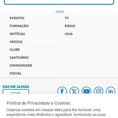
↑ TOPO
EVENTOS
TV
FORMAÇÃO
RÁDIO
NOTÍCIAS
LOJA
MÚSICA
CLUBE
SANTUÁRIO
COMUNIDADE
SOCIAL
DAI-ME ALMAS
DOAR
Política de Privacidade e Cookies:
Fundação João Paulo II
Usamos cookies em nossos sites para lhe fornecer uma
experiência mais dinâmica e agradável, lembrando as suas
Pedido de Oração