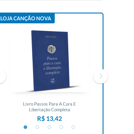
LOJA CANÇÃO NOVA
Livro Passos Para A Cura E
Livro A Bíblia N
Libertação Completa
R$ 1
R$ 13,42