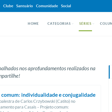
a
Clube
Santuário
Comunidade
Social
HOME
CATEGORIAS
SÉRIES
COLUN
abalhados nos aprofundamentos realizados na
partilhe!
 comum: individualidade e conjugalidade
 palestra de Carlos Crzybowski (Catito) no
amento para Casais – Projeto comum: