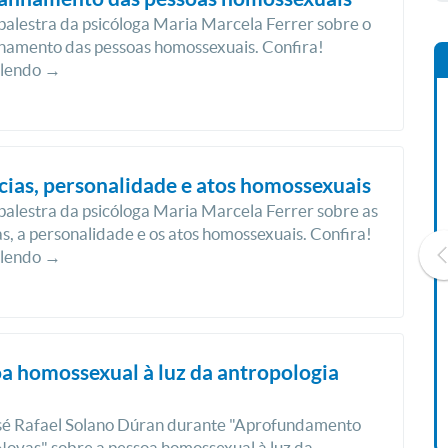
 palestra da psicóloga Maria Marcela Ferrer sobre o
amento das pessoas homossexuais. Confira!
 lendo →
ias, personalidade e atos homossexuais
 palestra da psicóloga Maria Marcela Ferrer sobre as
s, a personalidade e os atos homossexuais. Confira!
 lendo →
Livro O Padre: A História De
Vida De Jonas Abib
a homossexual à luz da antropologia
R$ 42,41
sé Rafael Solano Dúran durante "Aprofundamento
Novas" sobre a pessoa homossexual à luz da