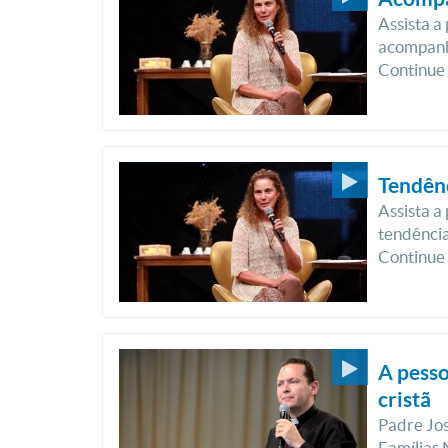
Assista a
acompanh
Continue
Tendênc
Assista a
tendência
Continue
A pesso
cristã
Padre Jo
Famílias 