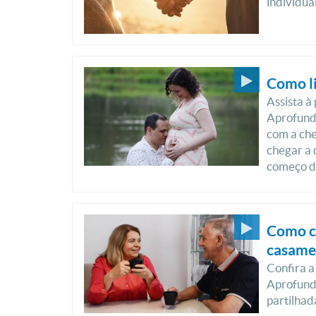
individua
Como li
Assista à
Aprofund
com a che
chegar a 
começo do
Como ch
casame
Confira a
Aprofund
partilha