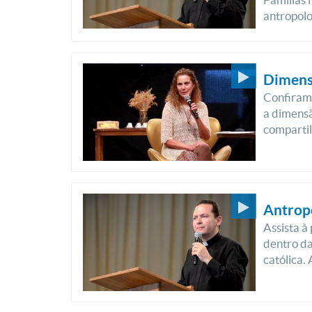
antropolo
Dimens
Confiram 
a dimensã
comparti
Antropo
Assista à
dentro da
católica.