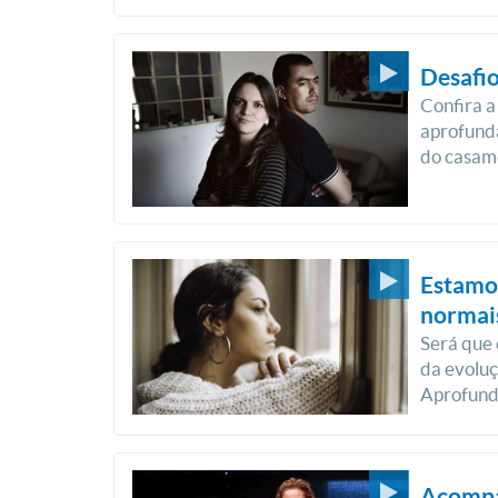
Desafi
Confira a
aprofund
do casam
Estamos
normai
Será que 
da evoluç
Aprofund
Acompa