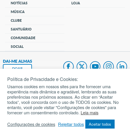
NOTÍCIAS
LOJA
MÚSICA
CLUBE
SANTUÁRIO
COMUNIDADE
SOCIAL
DAI-ME ALMAS
DOAR
Política de Privacidade e Cookies:
Fundação João Paulo II
Usamos cookies em nossos sites para lhe fornecer uma
experiência mais dinâmica e agradável, lembrando as suas
Pedido de Oração
preferências nos próximos acessos. Ao clicar em “Aceitar
todos”, você concorda com o uso de TODOS os cookies. No
Mapa do site
entanto, você pode visitar "Configurações de cookies" para
fornecer um consentimento controlado.
Leia mais
Internacional
Configurações de cookies
Rejeitar todos
Aceitar todos
© 2002 – 2026
Todos os direitos reservados.
cancaonova.com