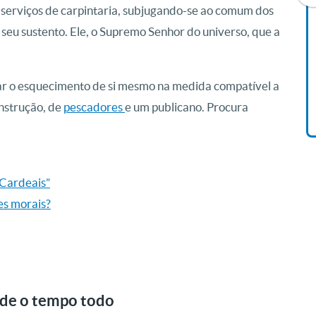
s serviços de carpintaria, subjugando-se ao comum dos
eu sustento. Ele, o Supremo Senhor do universo, que a
Livro O Padre: A História De
Vida De Jonas Abib
R$ 42,41
car o esquecimento de si mesmo na medida compatível a
nstrução, de
pescadores
e um publicano. Procura
e Cardeais”
es morais?
ade o tempo todo