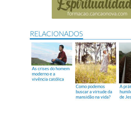
RELACIONADOS
As crises do homem
moderno e a
vivência católica
Como podemos
A prá
buscar a virtude da
humil
mansidão na vida?
de Je