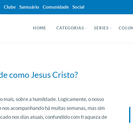
a
Clube
Santuário
Comunidade
Social
HOME
CATEGORIAS
SÉRIES
COLUN
de como Jesus Cristo?
mais, sobre a humildade. Logicamente, o nosso
em nos acompanhando há muitas semanas, mas sim
uscado nos dias atuais, confundido com fraqueza de