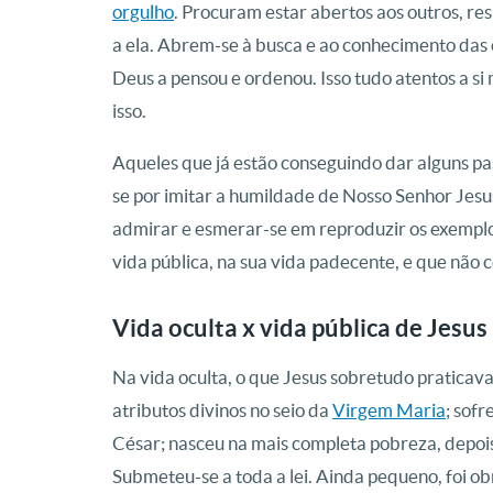
orgulho
. Procuram estar abertos aos outros, r
a ela. Abrem-se à busca e ao conhecimento das
Deus a pensou e ordenou. Isso tudo atentos a s
isso.
Aqueles que já estão conseguindo dar alguns p
se por imitar a humildade de Nosso Senhor Jesus
admirar e esmerar-se em reproduzir os exemplos
vida pública, na sua vida padecente, e que não c
Vida oculta x vida pública de Jesus
Na vida oculta, o que Jesus sobretudo praticav
atributos divinos no seio da
Virgem Maria
; sofr
César; nasceu na mais completa pobreza, depoi
Submeteu-se a toda a lei. Ainda pequeno, foi ob