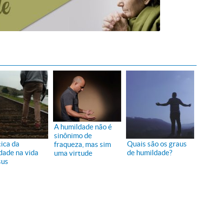
A humildade não é
sinônimo de
tica da
Quais são os graus
fraqueza, mas sim
dade na vida
de humildade?
uma virtude
sus