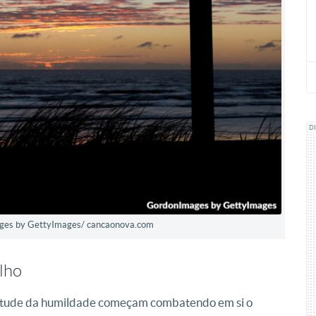
D
mages by GettyImages/ cancaonova.com
lho
virtude da humildade começam combatendo em si o