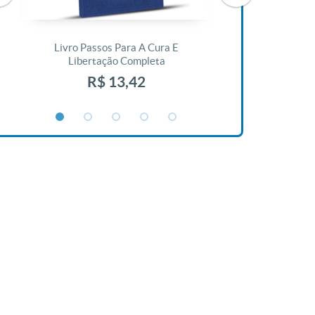
Livro Passos Para A Cura E
Livro A Bíblia N
Libertação Completa
R$ 1
R$ 13,42