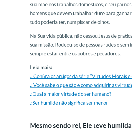
sua mãe nos trabalhos domésticos, e seu pai no
homens que devem trabalhar duro para ganhar s
tudo poderia ter, num piscar de olhos.
Na Sua vida pública, não cessou Jesus de prati
sua missão. Rodeou-se de pessoas rudes e sem i
sempre estar entre os pobres e pecadores.
Leia mais:
.: Confira os artigos da série “Virtudes Morais 
.: Você sabe o que são e como adquirir as virtud
.:Qual a maior virtude do ser humano?
.:Ser humilde não significa ser menor
Mesmo sendo rei, Ele teve humild