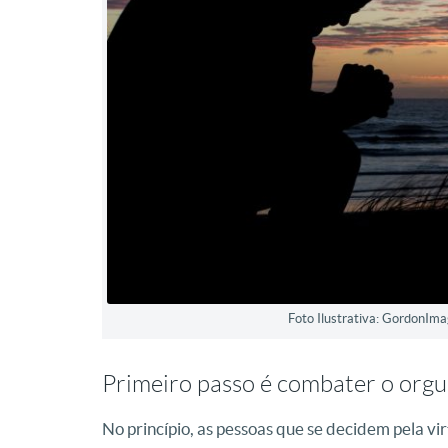
Foto Ilustrativa: GordonI
Primeiro passo é combater o orgu
No princípio, as pessoas que se decidem pela 