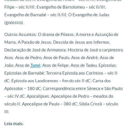
Filipe – séc II/III; Evangelho de Bartolomeu – séc II/III;
Evangelho de Barnabé – séc II/III; O Evangelho de Judas
(gnóstico).
Outros Assuntos: O drama de Pilatos; A morte e Assunção de
Maria; A Paixão de Jesus; Descida de Jesus aos Infernos;
Declaração de José de Arimateia; História de José o carpinteiro.
Atos: Atos de Pedro; Atos de Paulo; Atos de André; Atos de
João; Atos de
Tomé;
Atos de Felipe; Atos de Tadeu. Epístolas:
Epístolas de Barnabé; Terceira Epístola aos Coríntios – séc II
dC; Epístola aos Laodicenses – fim do séc II dC; Carta dos
Apóstolos – 180 dC; Correspondência entre Sêneca e São Paulo
– séc IV dC. Apocalipses: Apocalipse de Pedro – meados do
século II; Apocalipse de Paulo – 380 dC; Sibila Cristã – século
III.
Leia mais: