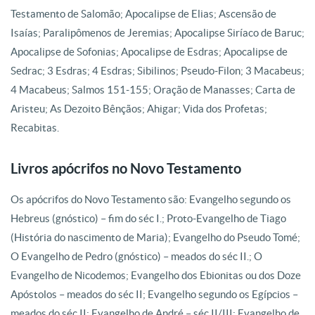
Testamento de Salomão; Apocalipse de Elias; Ascensão de
Isaías; Paralipômenos de Jeremias; Apocalipse Siríaco de Baruc;
Apocalipse de Sofonias; Apocalipse de Esdras; Apocalipse de
Sedrac; 3 Esdras; 4 Esdras; Sibilinos; Pseudo-Filon; 3 Macabeus;
4 Macabeus; Salmos 151-155; Oração de Manasses; Carta de
Aristeu; As Dezoito Bênçãos; Ahigar; Vida dos Profetas;
Recabitas.
Livros apócrifos no Novo Testamento
Os apócrifos do Novo Testamento são: Evangelho segundo os
Hebreus (gnóstico) – fim do séc I.; Proto-Evangelho de Tiago
(História do nascimento de Maria); Evangelho do Pseudo Tomé;
O Evangelho de Pedro (gnóstico) – meados do séc II.; O
Evangelho de Nicodemos; Evangelho dos Ebionitas ou dos Doze
Apóstolos – meados do séc II; Evangelho segundo os Egípcios –
meados do séc II; Evangelho de André – séc II/III; Evangelho de