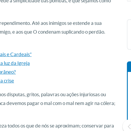
Pede a simplicidade das pombas, e que sejamos como
rependimento. Até aos inimigos se estende a sua
migo, e aos que O condenam suplicando o perdão.
rais e Cardeais”
a luz da Igreja
porâneo?
a crise
s disputas, gritos, palavras ou ações injuriosas ou
nca devemos pagar o mal com o mal nem agir na cólera;
eza todos os que de nós se aproximam; conservar para