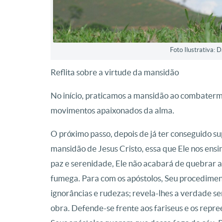
Foto Ilustrativa:
Reflita sobre a virtude da mansidão
No início, praticamos a mansidão ao combatermo
movimentos apaixonados da alma.
O próximo passo, depois de já ter conseguido sup
mansidão de Jesus Cristo, essa que Ele nos ens
paz e serenidade, Ele não acabará de quebrar 
fumega. Para com os apóstolos, Seu procediment
ignorâncias e rudezas; revela-lhes a verdade s
obra. Defende-se frente aos fariseus e os rep