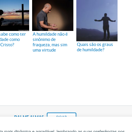
sabe como ter
A humildade não é
dade como
sinônimo de
Quais são os graus
 Cristo?
fraqueza, mas sim
de humildade?
uma virtude
DAI-ME ALMAS
DOAR
a mais dinâmica e agradável, lembrando as suas preferências nos