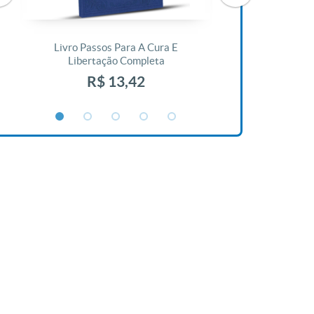
Livro Passos Para A Cura E
Livro A Bíblia N
Libertação Completa
R$ 1
R$ 13,42