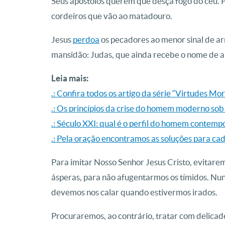
Seus apóstolos querem que desça fogo do céu. 
cordeiros que vão ao matadouro.
Jesus
perdoa
os pecadores ao menor sinal de ar
mansidão: Judas, que ainda recebe o nome de a
Leia mais:
.: Confira todos os artigo da série “Virtudes Mo
.: Os princípios da crise do homem moderno sob 
.: Século XXI: qual é o perfil do homem contem
.: Pela oração encontramos as soluções para cad
Para imitar Nosso Senhor Jesus Cristo, evitaremo
ásperas, para não afugentarmos os tímidos. Nu
devemos nos calar quando estivermos irados.
Procuraremos, ao contrário, tratar com delicad