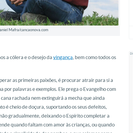
 Daniel Mafra/cancaonova.com
D
s a cólera e o desejo da
vingança
, bem como todos os
erar as primeiras paixões, é procurar atrair para si a
ina por palavras e exemplos. Ele prega o Evangelho com
a cana rachada nem extinguirá a mecha que ainda
o é cheio de doçura, suportando os seus defeitos,
enão gradualmente, deixando o Espírito completar a
reende quando faltam com amor às crianças, ou quando