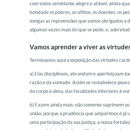
com todos semblante alegre e afável, ainda qu
bondade os pobres, os aflitos, os doentes, os pe
meigas as repreensões que somos obrigados a da
algumas vezes mais do que se pede, e, sobretu
Vamos aprender a viver as virtude
Terminamos aqui a exposição das virtudes carde
a) Elas disciplinam, abrandam e aperfeiçoam to
razão e da vontade. Assim se restabelece pouco
do corpo à alma, das faculdades inferiores à vo
b) Fazem ainda mais: não somente suprimem os 
união, porque a prudência que adquirimos é já u
uma participação da sua justiça; a nossa fortal