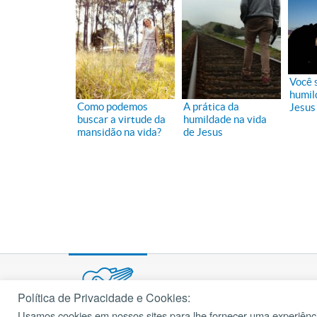
Você 
humil
Como podemos
A prática da
Jesus
buscar a virtude da
humildade na vida
mansidão na vida?
de Jesus
Política de Privacidade e Cookies:
Usamos cookies em nossos sites para lhe fornecer uma experiênci