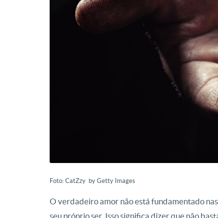
Foto: CatZzy by Getty Images
O verdadeiro amor não está fundamentado nas 
seu próprio ser. Isso significa dizer que não bas