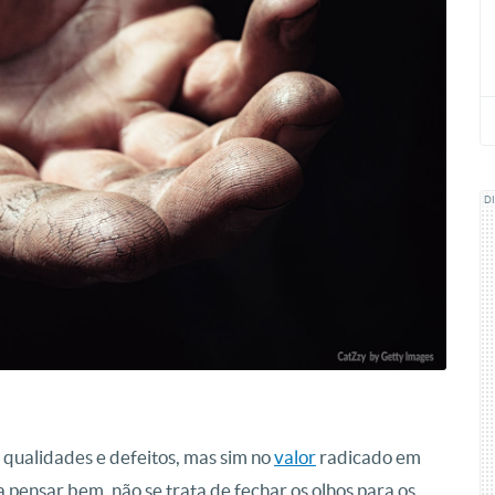
D
qualidades e defeitos, mas sim no
valor
radicado em
ta pensar bem, não se trata de fechar os olhos para os