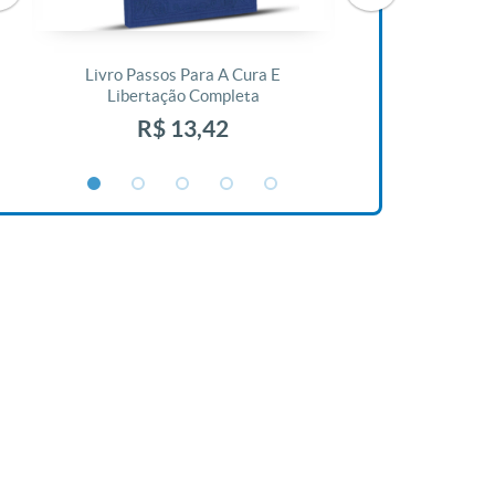
Livro Passos Para A Cura E
Livro A Bíblia N
Libertação Completa
R$ 1
R$ 13,42