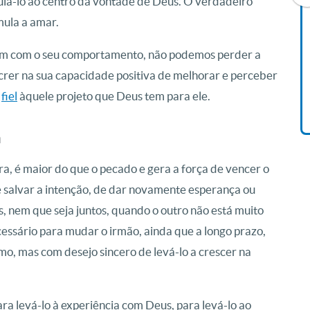
lá-lo ao centro da vontade de Deus. O verdadeiro
mula a amar.
Livro O Padre: A História De
em com o seu comportamento, não podemos perder a
Vida De Jonas Abib
 crer na sua capacidade positiva de melhorar e perceber
R$ 42,41
r
fiel
àquele projeto que Deus tem para ele.
a
a, é maior do que o pecado e gera a força de vencer o
e salvar a intenção, de dar novamente esperança ou
, nem que seja juntos, quando o outro não está muito
cessário para mudar o irmão, ainda que a longo prazo,
mo, mas com desejo sincero de levá-lo a crescer na
 levá-lo à experiência com Deus, para levá-lo ao