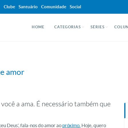
a
Clube
Santuário
Comunidade
Social
HOME
CATEGORIAS
SÉRIES
COLUN
te amor
 você a ama. É necessário também que
teu Deus’, fala-nos do amor ao
próximo.
Hoje, quero