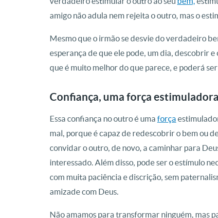
verdadeiro estimular o outro ao seu
bem,
estimu
amigo não adula nem rejeita o outro, mas o esti
Mesmo que o irmão se desvie do verdadeiro b
esperança de que ele pode, um dia, descobrir e
que é muito melhor do que parece, e poderá se
Confiança, uma força estimulador
Essa confiança no outro é uma
força
estimulador
mal, porque é capaz de redescobrir o bem ou d
convidar o outro, de novo, a caminhar para Deus
interessado. Além disso, pode ser o estímulo ne
com muita paciência e discrição, sem paternalis
amizade com Deus.
Não amamos para transformar ninguém, mas para