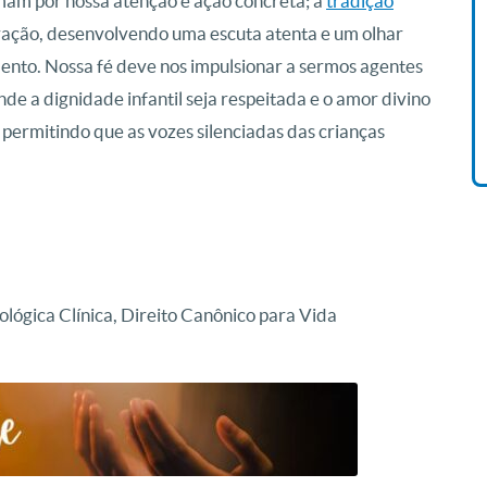
mam por nossa atenção e ação concreta; a
tradição
vação, desenvolvendo uma escuta atenta e um olhar
Livro O Padre: A História De
mento. Nossa fé deve nos impulsionar a sermos agentes
Vida De Jonas Abib
e a dignidade infantil seja respeitada e o amor divino
R$ 42,41
, permitindo que as vozes silenciadas das crianças
ológica Clínica, Direito Canônico para Vida