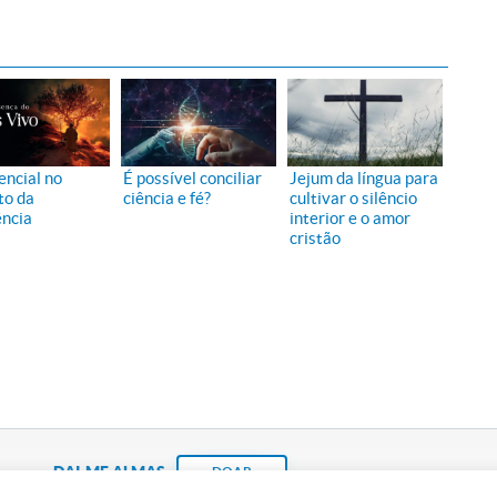
encial no
É possível conciliar
Jejum da língua para
to da
ciência e fé?
cultivar o silêncio
ência
interior e o amor
cristão
DAI-ME ALMAS
DOAR