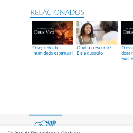
RELACIONADOS
O segredo da
Ouvir ou escutar?
O ess
intimidade espiritual
Eis a questão
deser
exist