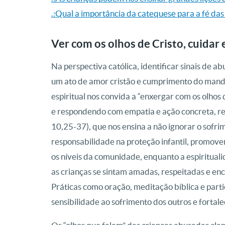
.:Qual a importância da catequese para a fé das 
Ver com os olhos de Cristo, cuidar 
Na perspectiva católica, identificar sinais de ab
um ato de amor cristão e cumprimento do ma
espiritual nos convida a “enxergar com os olhos
e respondendo com empatia e ação concreta, r
10,25-37), que nos ensina a não ignorar o sofrim
responsabilidade na proteção infantil, promov
os níveis da comunidade, enquanto a espiritual
as crianças se sintam amadas, respeitadas e en
Práticas como oração, meditação bíblica e par
sensibilidade ao sofrimento dos outros e forta