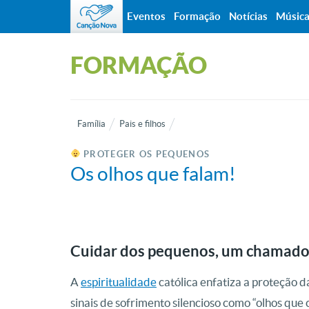
Eventos
Formação
Notícias
Músic
FORMAÇÃO
Família
Pais e filhos
PROTEGER OS PEQUENOS
Os olhos que falam!
Cuidar dos pequenos, um chamado 
A
espiritualidade
católica enfatiza a proteção
sinais de sofrimento silencioso como “olhos q