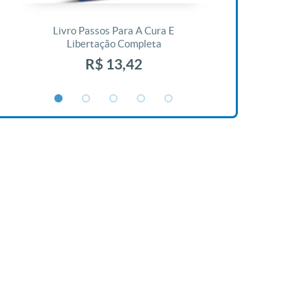
Livro Passos Para A Cura E
Livro A Bíblia N
Libertação Completa
R$ 1
R$ 13,42