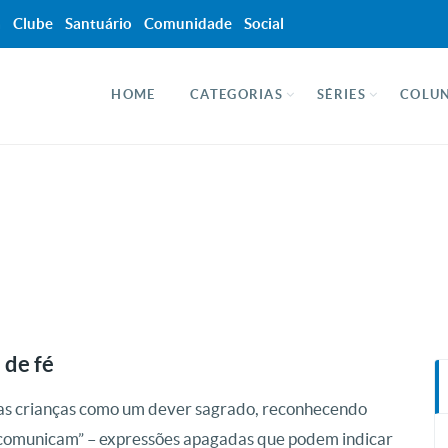
a
Clube
Santuário
Comunidade
Social
HOME
CATEGORIAS
SÉRIES
COLUN
de fé
 das crianças como um dever sagrado, reconhecendo
ue comunicam” – expressões apagadas que podem indicar