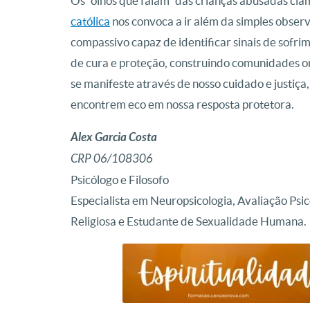
Os “olhos que falam” das crianças abusadas cla
católica
nos convoca a ir além da simples obser
compassivo capaz de identificar sinais de sofri
de cura e proteção, construindo comunidades ond
se manifeste através de nosso cuidado e justiça
encontrem eco em nossa resposta protetora.
Alex Garcia Costa
CRP 06/108306
Psicólogo e Filosofo
Especialista em Neuropsicologia, Avaliação Psic
Religiosa e Estudante de Sexualidade Humana.