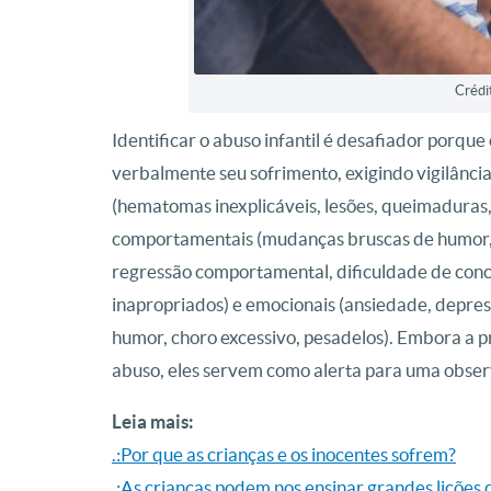
Crédi
Identificar o abuso infantil é desafiador porq
verbalmente seu sofrimento, exigindo vigilânci
(hematomas inexplicáveis, lesões, queimaduras, 
comportamentais (mudanças bruscas de humor, 
regressão comportamental, dificuldade de conc
inapropriados) e emocionais (ansiedade, depres
humor, choro excessivo, pesadelos). Embora a p
abuso, eles servem como alerta para uma observ
Leia mais:
.:Por que as crianças e os inocentes sofrem?
.:As crianças podem nos ensinar grandes lições 