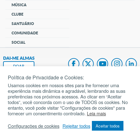
MÚSICA
CLUBE
SANTUÁRIO
COMUNIDADE
SOCIAL
DAI-ME ALMAS
DOAR
Política de Privacidade e Cookies:
Fundação João Paulo II
Usamos cookies em nossos sites para lhe fornecer uma
experiência mais dinâmica e agradável, lembrando as suas
Pedido de Oração
preferências nos próximos acessos. Ao clicar em “Aceitar
todos”, você concorda com o uso de TODOS os cookies. No
Mapa do site
entanto, você pode visitar "Configurações de cookies" para
fornecer um consentimento controlado.
Leia mais
Internacional
Configurações de cookies
Rejeitar todos
Aceitar todos
© 2002 – 2026
Todos os direitos reservados.
cancaonova.com