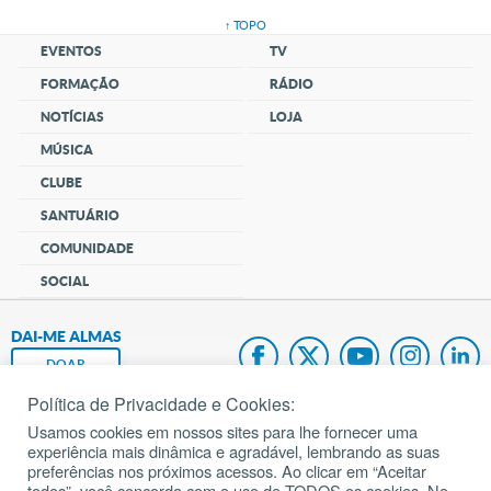
↑ TOPO
EVENTOS
TV
FORMAÇÃO
RÁDIO
NOTÍCIAS
LOJA
MÚSICA
CLUBE
SANTUÁRIO
COMUNIDADE
SOCIAL
DAI-ME ALMAS
DOAR
Política de Privacidade e Cookies:
Fundação João Paulo II
Usamos cookies em nossos sites para lhe fornecer uma
experiência mais dinâmica e agradável, lembrando as suas
Pedido de Oração
preferências nos próximos acessos. Ao clicar em “Aceitar
todos”, você concorda com o uso de TODOS os cookies. No