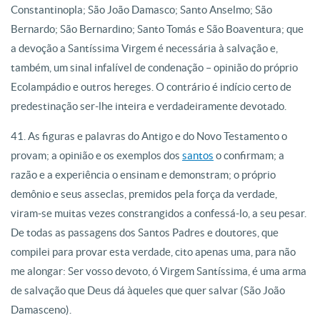
Constantinopla; São João Damasco; Santo Anselmo; São
Bernardo; São Bernardino; Santo Tomás e São Boaventura; que
a devoção a Santíssima Virgem é necessária à salvação e,
também, um sinal infalível de condenação – opinião do próprio
Ecolampádio e outros hereges. O contrário é indício certo de
predestinação ser-lhe inteira e verdadeiramente devotado.
41. As figuras e palavras do Antigo e do Novo Testamento o
provam; a opinião e os exemplos dos
santos
o confirmam; a
razão e a experiência o ensinam e demonstram; o próprio
demônio e seus asseclas, premidos pela força da verdade,
viram-se muitas vezes constrangidos a confessá-lo, a seu pesar.
De todas as passagens dos Santos Padres e doutores, que
compilei para provar esta verdade, cito apenas uma, para não
me alongar: Ser vosso devoto, ó Virgem Santíssima, é uma arma
de salvação que Deus dá àqueles que quer salvar (São João
Damasceno).