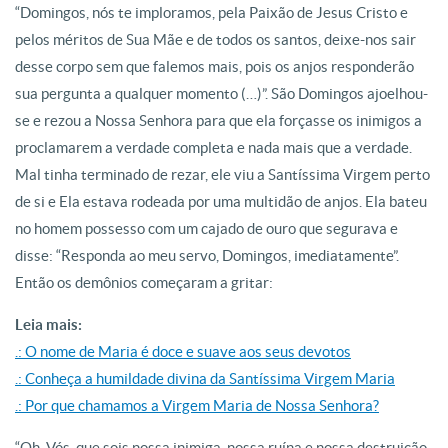
“Domingos, nós te imploramos, pela Paixão de Jesus Cristo e
pelos méritos de Sua Mãe e de todos os santos, deixe-nos sair
desse corpo sem que falemos mais, pois os anjos responderão
sua pergunta a qualquer momento (…)”. São Domingos ajoelhou-
se e rezou a Nossa Senhora para que ela forçasse os inimigos a
proclamarem a verdade completa e nada mais que a verdade.
Mal tinha terminado de rezar, ele viu a Santíssima Virgem perto
de si e Ela estava rodeada por uma multidão de anjos. Ela bateu
no homem possesso com um cajado de ouro que segurava e
disse: “Responda ao meu servo, Domingos, imediatamente”.
Então os demônios começaram a gritar:
Leia mais:
.: O nome de Maria é doce e suave aos seus devotos
.: Conheça a humildade divina da Santíssima Virgem Maria
.: Por que chamamos a Virgem Maria de Nossa Senhora?
“Oh, Vós, que sois nossa inimiga, nossa ruína e nossa destruição,