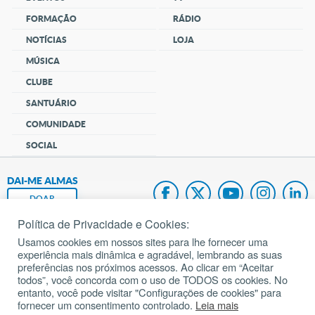
FORMAÇÃO
RÁDIO
NOTÍCIAS
LOJA
MÚSICA
CLUBE
SANTUÁRIO
COMUNIDADE
SOCIAL
DAI-ME ALMAS
DOAR
Política de Privacidade e Cookies:
Fundação João Paulo II
Usamos cookies em nossos sites para lhe fornecer uma
experiência mais dinâmica e agradável, lembrando as suas
Pedido de Oração
preferências nos próximos acessos. Ao clicar em “Aceitar
todos”, você concorda com o uso de TODOS os cookies. No
Mapa do site
entanto, você pode visitar "Configurações de cookies" para
fornecer um consentimento controlado.
Leia mais