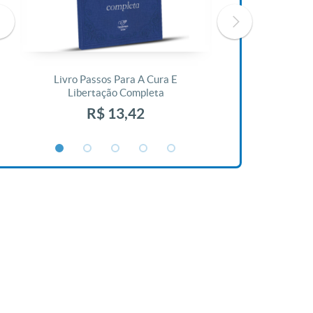
Livro Passos Para A Cura E
Livro A Bíblia N
Libertação Completa
R$ 1
R$ 13,42