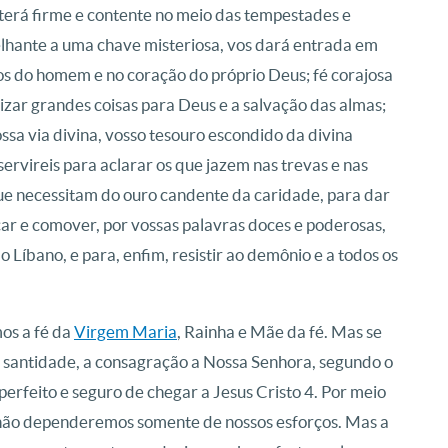
erá firme e contente no meio das tempestades e
elhante a uma chave misteriosa, vos dará entrada em
mos do homem e no coração do próprio Deus; fé corajosa
izar grandes coisas para Deus e a salvação das almas;
ossa via divina, vosso tesouro escondido da divina
servireis para aclarar os que jazem nas trevas e nas
que necessitam do ouro candente da caridade, para dar
car e comover, por vossas palavras doces e poderosas,
Líbano, e para, enfim, resistir ao demônio e a todos os
mos a fé da
Virgem Maria
, Rainha e Mãe da fé. Mas se
 a santidade, a consagração a Nossa Senhora, segundo o
perfeito e seguro de chegar a Jesus Cristo 4. Por meio
 não dependeremos somente de nossos esforços. Mas a