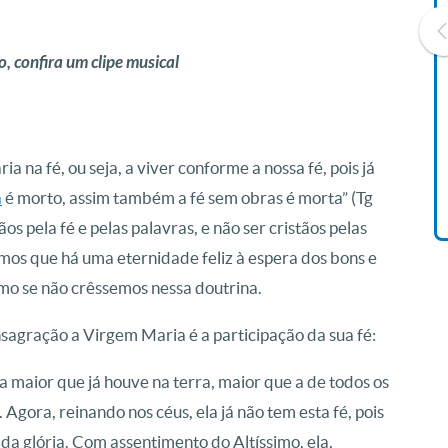
o, confira um clipe musical
Livro O Padre: A História De
Vida De Jonas Abib
R$ 42,41
a na fé, ou seja, a viver conforme a nossa fé, pois já
a
é morto, assim também a fé sem obras é morta” (Tg
s pela fé e pelas palavras, e não ser cristãos pelas
os que há uma eternidade feliz à espera dos bons e
mo se não crêssemos nessa doutrina.
nsagração a Virgem Maria é a participação da sua fé:
a maior que já houve na terra, maior que a de todos os
. Agora, reinando nos céus, ela já não tem esta fé, pois
 da glória. Com assentimento do Altíssimo, ela,