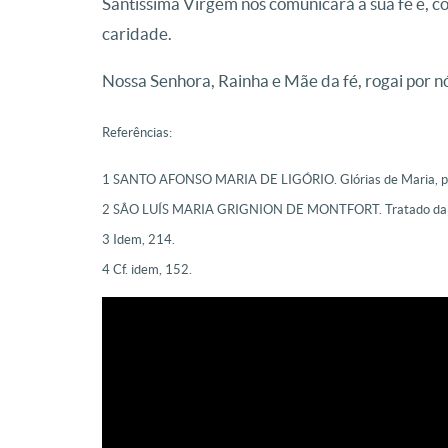
Santíssima Virgem nos comunicará a sua fé e, 
caridade.
Nossa Senhora, Rainha e Mãe da fé, rogai por n
Referências:
1 SANTO AFONSO MARIA DE LIGÓRIO. Glórias de Maria, p
2 SÂO LUÍS MARIA GRIGNION DE MONTFORT. Tratado da Ve
3 Idem, 214.
4 Cf. idem, 152.