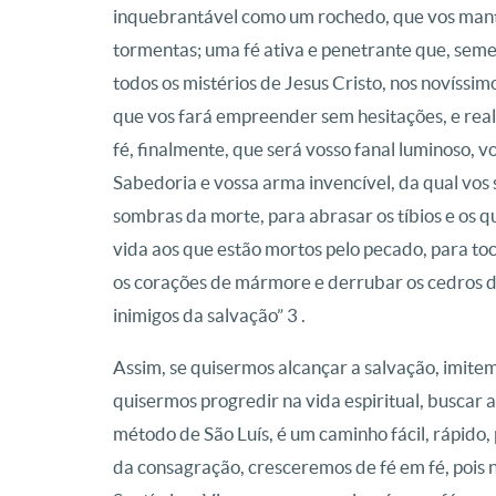
inquebrantável como um rochedo, que vos mant
tormentas; uma fé ativa e penetrante que, sem
todos os mistérios de Jesus Cristo, nos novíssi
que vos fará empreender sem hesitações, e real
fé, finalmente, que será vosso fanal luminoso, v
Sabedoria e vossa arma invencível, da qual vos 
sombras da morte, para abrasar os tíbios e os 
vida aos que estão mortos pelo pecado, para to
os corações de mármore e derrubar os cedros do 
inimigos da salvação” 3 .
Assim, se quisermos alcançar a salvação, imite
quisermos progredir na vida espiritual, buscar
método de São Luís, é um caminho fácil, rápido, 
da consagração, cresceremos de fé em fé, pois