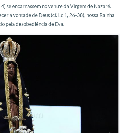
 1, 14) se encarnassem no ventre da Virgem de Nazaré.
cer a vontade de Deus (cf. Lc 1, 26-38), nossa Rainha
ado pela desobediência de Eva.