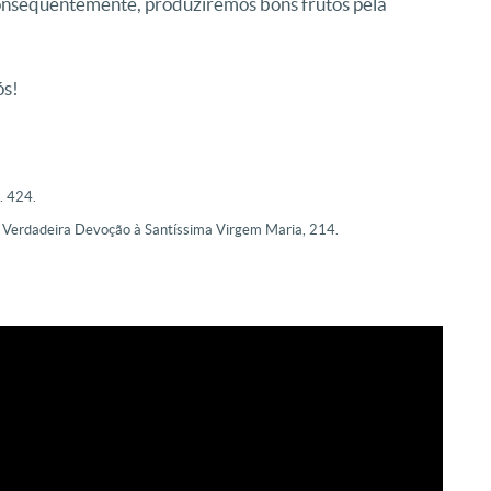
consequentemente, produziremos bons frutos pela
ós!
. 424.
rdadeira Devoção à Santíssima Virgem Maria, 214.