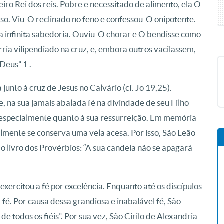
iro Rei dos reis. Pobre e necessitado de alimento, ela O
so. Viu-O reclinado no feno e confessou-O onipotente.
a infinita sabedoria. Ouviu-O chorar e O bendisse como
rria vilipendiado na cruz, e, embora outros vacilassem,
Deus” 1 .
nto à cruz de Jesus no Calvário (cf. Jo 19,25).
 na sua jamais abalada fé na divindade de seu Filho
, especialmente quanto à sua ressurreição. Em memória
nalmente se conserva uma vela acesa. Por isso, São Leão
o livro dos Provérbios: “A sua candeia não se apagará
ercitou a fé por excelência. Enquanto até os discípulos
fé. Por causa dessa grandiosa e inabalável fé, São
 de todos os fiéis”. Por sua vez, São Cirilo de Alexandria