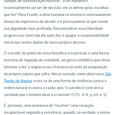
campos de concentração nazistas, “o ser humano é
essencialmente um ser de decisão; ele se define pelas escolhas
que faz”. Para Frankl, a alma humana se encontra continuamente
diante do imperativo de decidir, e é precisamente aí que reside
sua dignidade mais profunda. Desconsiderar essa liberdade
progressiva, exercida dia após dia, é apagar a responsabilidade
moral que temos diante de nosso próprio destino.
O suicídio, do ponto de vista filosófico e espiritual, é uma forma
extrema de negação da realidade, um gesto simbólico que tenta
eliminar a dor, a angústia ou o fracasso através da aniquilação
do próprio sujeito que sofre. Nesse sentido, como observava
São
Tomás de Aquino
, trata-se de uma forma de violência contra a
ordem natural e contra a razão, pois “o suicídio é contrário à
caridade que o homem deve a si mesmo” (S.Th., II-II, q. 64, a. 5).
É, portanto, uma tentativa de “resolver” uma situação
insuportável negando a existência, quando, na verdade, a morte