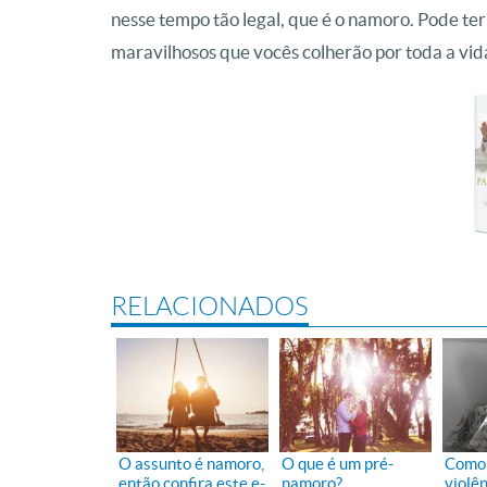
nesse tempo tão legal, que é o namoro. Pode te
maravilhosos que vocês colherão por toda a vid
RELACIONADOS
O assunto é namoro,
O que é um pré-
Como 
então confira este e-
namoro?
violê