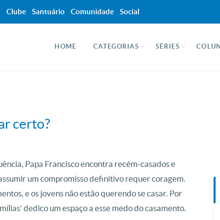
a
Clube
Santuário
Comunidade
Social
HOME
CATEGORIAS
SÉRIES
COLUN
ar certo?
ência, Papa Francisco encontra recém-casados e
e assumir um compromisso definitivo requer coragem.
entos, e os jovens não estão querendo se casar. Por
amílias’ dedico um espaço a esse medo do casamento.