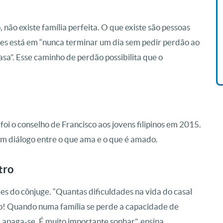
Livro O Padre: A História De
 não existe família perfeita. O que existe são pessoas
Vida De Jonas Abib
tes está em “nunca terminar um dia sem pedir perdão ao
R$ 42,41
asa”. Esse caminho de perdão possibilita que o
i o conselho de Francisco aos jovens filipinos em 2015.
m diálogo entre o que ama e o que é amado.
tro
es do cônjuge. “Quantas dificuldades na vida do casal
o! Quando numa família se perde a capacidade de
 apaga-se. É muito importante sonhar”, ensina.