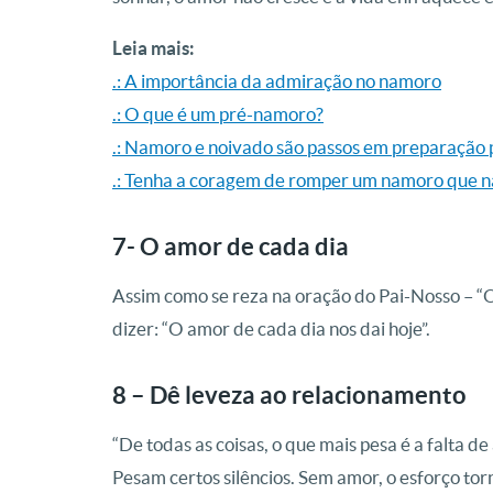
Leia mais:
.: A importância da admiração no namoro
.: O que é um pré-namoro?
.: Namoro e noivado são passos em preparação
.: Tenha a coragem de romper um namoro que n
7- O amor de cada dia
Assim como se reza na oração do Pai-Nosso – “O 
dizer: “O amor de cada dia nos dai hoje”.
8 – Dê leveza ao relacionamento
“De todas as coisas, o que mais pesa é a falta d
Pesam certos silêncios. Sem amor, o esforço torn