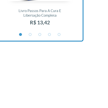
Livro Passos Para A Cura E
Livro A Bíblia N
Libertação Completa
R$ 1
R$ 13,42