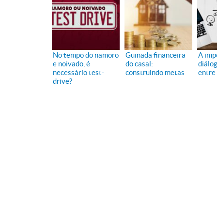
No tempo do namoro
Guinada financeira
A imp
e noivado, é
do casal:
diálog
necessário test-
construindo metas
entre
drive?