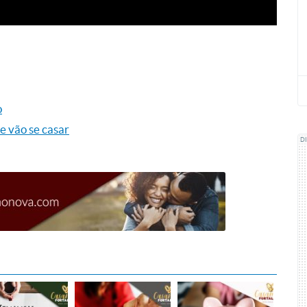
o
e vão se casar
D