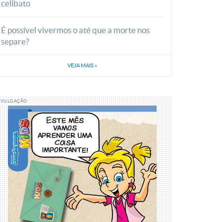
celibato
É possível vivermos o até que a morte nos
separe?
VEJA MAIS
»
IVULGAÇÃO