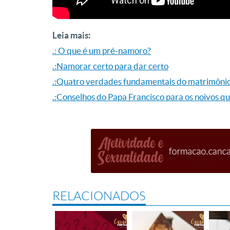
Leia mais:
.: O que é um pré-namoro?
.:Namorar certo para dar certo
.:Quatro verdades fundamentais do matrimôni
.:Conselhos do Papa Francisco para os noivos qu
RELACIONADOS