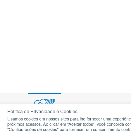
Política de Privacidade e Cookies:
Usamos cookies em nossos sites para lhe fornecer uma experiênci
próximos acessos. Ao clicar em “Aceitar todos”, você concorda c
© 2002 – 2026
cancaonova.com
Todos os direitos reservados.
"Configurações de cookies" para fornecer um consentimento cont