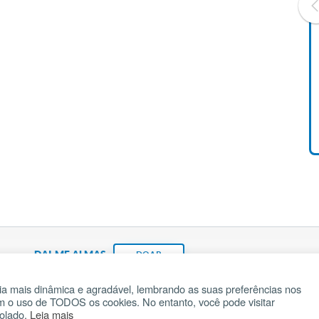
Livro O Padre: A História De
Vida De Jonas Abib
R$ 42,41
DAI-ME ALMAS
DOAR
a mais dinâmica e agradável, lembrando as suas preferências nos
om o uso de TODOS os cookies. No entanto, você pode visitar
Fundação João Paulo II
Pedido de Oração
Ma
rolado.
Leia mais