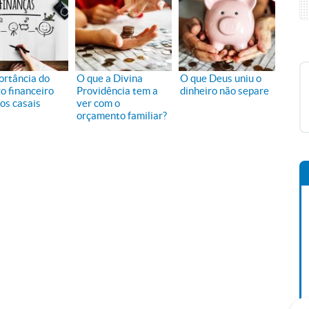
ortância do
O que a Divina
O que Deus uniu o
o financeiro
Providência tem a
dinheiro não separe
 os casais
ver com o
orçamento familiar?