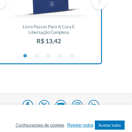
Livro Passos Para A Cura E
Livro A Bíblia N
Libertação Completa
R$ 1
R$ 13,42
Configurações de cookies
Rejeitar todos
Aceitar todos
pa do site
Internacional