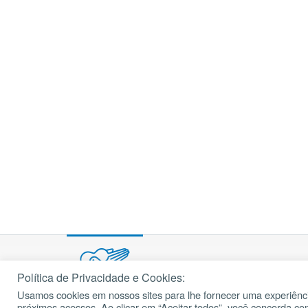
Política de Privacidade e Cookies:
Usamos cookies em nossos sites para lhe fornecer uma experiênci
próximos acessos. Ao clicar em “Aceitar todos”, você concorda c
© 2002 – 2026
cancaonova.com