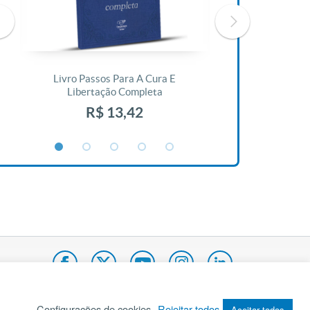
Livro Passos Para A Cura E
Livro A Bíblia N
Libertação Completa
R$ 1
R$ 13,42
Configurações de cookies
Rejeitar todos
Aceitar todos
pa do site
Internacional