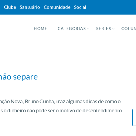
a
Clube
Santuário
Comunidade
Social
HOME
CATEGORIAS
SÉRIES
COLUN
não separe
ção Nova, Bruno Cunha, traz algumas dicas de como o
pois o dinheiro não pode ser o motivo de desentendimento