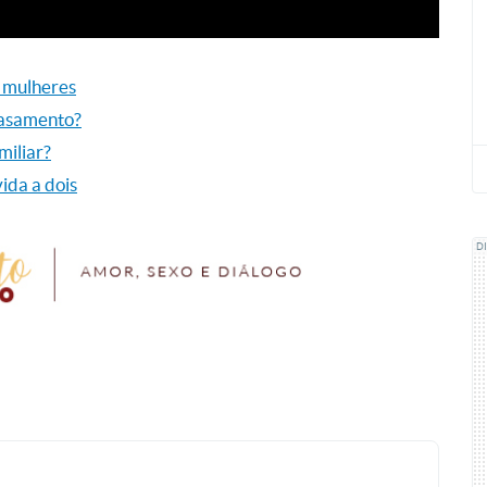
s mulheres
casamento?
miliar?
ida a dois
D