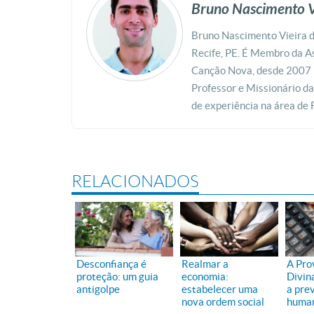
Bruno Nascimento V
Bruno Nascimento Vieira d
Recife, PE. É Membro da A
Canção Nova, desde 2007 
Professor e Missionário 
de experiência na área de
RELACIONADOS
Desconfiança é
Realmar a
A Pro
proteção: um guia
economia:
Divin
antigolpe
estabelecer uma
a pre
nova ordem social
huma