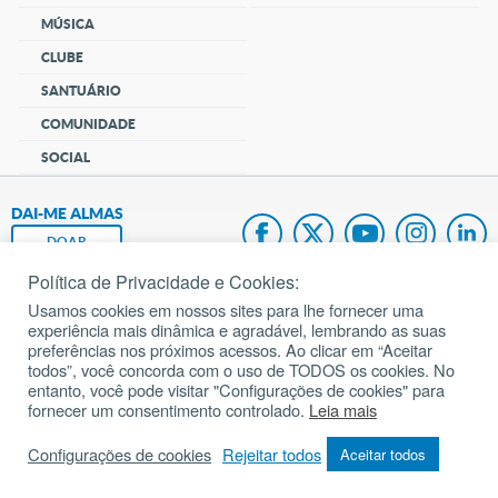
MÚSICA
CLUBE
SANTUÁRIO
COMUNIDADE
SOCIAL
DAI-ME ALMAS
DOAR
Política de Privacidade e Cookies:
Fundação João Paulo II
Usamos cookies em nossos sites para lhe fornecer uma
experiência mais dinâmica e agradável, lembrando as suas
Pedido de Oração
preferências nos próximos acessos. Ao clicar em “Aceitar
todos”, você concorda com o uso de TODOS os cookies. No
Mapa do site
entanto, você pode visitar "Configurações de cookies" para
fornecer um consentimento controlado.
Leia mais
Internacional
Configurações de cookies
Rejeitar todos
Aceitar todos
© 2002 – 2026
Todos os direitos reservados.
cancaonova.com