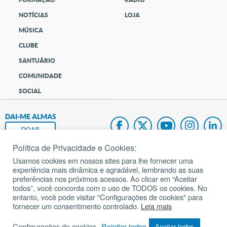
NOTÍCIAS
LOJA
MÚSICA
CLUBE
SANTUÁRIO
COMUNIDADE
SOCIAL
DAI-ME ALMAS
DOAR
Política de Privacidade e Cookies:
Fundação João Paulo II
Usamos cookies em nossos sites para lhe fornecer uma
experiência mais dinâmica e agradável, lembrando as suas
Pedido de Oração
preferências nos próximos acessos. Ao clicar em “Aceitar
todos”, você concorda com o uso de TODOS os cookies. No
Mapa do site
entanto, você pode visitar "Configurações de cookies" para
fornecer um consentimento controlado.
Leia mais
Internacional
Configurações de cookies
Rejeitar todos
Aceitar todos