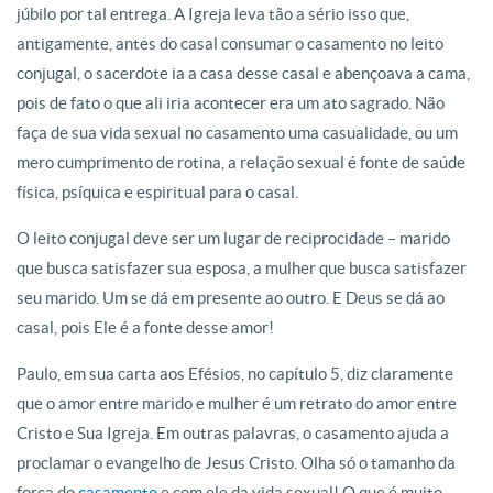
júbilo por tal entrega. A Igreja leva tão a sério isso que,
antigamente, antes do casal consumar o casamento no leito
conjugal, o sacerdote ia a casa desse casal e abençoava a cama,
pois de fato o que ali iria acontecer era um ato sagrado. Não
faça de sua vida sexual no casamento uma casualidade, ou um
mero cumprimento de rotina, a relação sexual é fonte de saúde
física, psíquica e espiritual para o casal.
O leito conjugal deve ser um lugar de reciprocidade – marido
que busca satisfazer sua esposa, a mulher que busca satisfazer
seu marido. Um se dá em presente ao outro. E Deus se dá ao
casal, pois Ele é a fonte desse amor!
Paulo, em sua carta aos Efésios, no capítulo 5, diz claramente
que o amor entre marido e mulher é um retrato do amor entre
Cristo e Sua Igreja. Em outras palavras, o casamento ajuda a
proclamar o evangelho de Jesus Cristo. Olha só o tamanho da
força do
casamento
e com ele da vida sexual! O que é muito