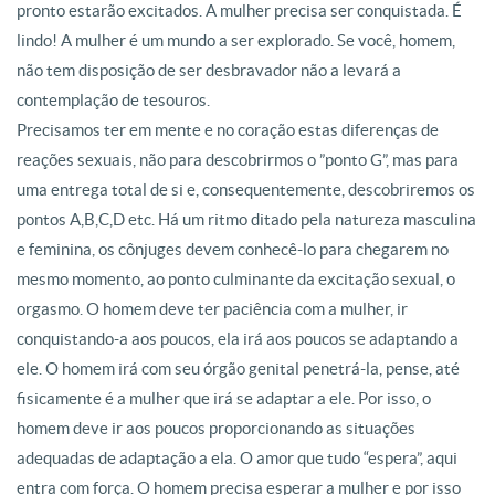
pronto estarão excitados. A mulher precisa ser conquistada. É
lindo! A mulher é um mundo a ser explorado. Se você, homem,
não tem disposição de ser desbravador não a levará a
contemplação de tesouros.
Precisamos ter em mente e no coração estas diferenças de
reações sexuais, não para descobrirmos o ”ponto G”, mas para
uma entrega total de si e, consequentemente, descobriremos os
pontos A,B,C,D etc. Há um ritmo ditado pela natureza masculina
e feminina, os cônjuges devem conhecê-lo para chegarem no
mesmo momento, ao ponto culminante da excitação sexual, o
orgasmo. O homem deve ter paciência com a mulher, ir
conquistando-a aos poucos, ela irá aos poucos se adaptando a
ele. O homem irá com seu órgão genital penetrá-la, pense, até
fisicamente é a mulher que irá se adaptar a ele. Por isso, o
homem deve ir aos poucos proporcionando as situações
adequadas de adaptação a ela. O amor que tudo “espera”, aqui
entra com força. O homem precisa esperar a mulher e por isso