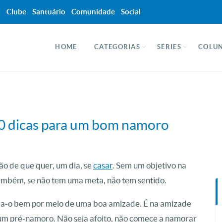
a
Clube
Santuário
Comunidade
Social
HOME
CATEGORIAS
SÉRIES
COLUN
0 dicas para um bom namoro
o de que quer, um dia, se
casar
. Sem um objetivo na
também, se não tem uma meta, não tem sentido.
a-o bem por meio de uma boa amizade. É na amizade
um pré-namoro. Não seja afoito, não comece a namorar