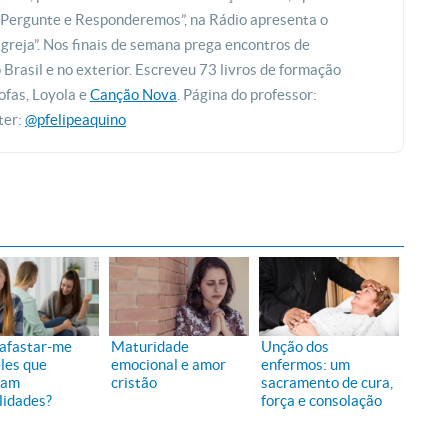
 “Pergunte e Responderemos”, na Rádio apresenta o
greja”. Nos finais de semana prega encontros de
rasil e no exterior. Escreveu 73 livros de formação
ofas, Loyola e
Canção Nova
. Página do professor:
ter:
@pfelipeaquino
afastar-me
Maturidade
Unção dos
les que
emocional e amor
enfermos: um
cam
cristão
sacramento de cura,
lidades?
força e consolação