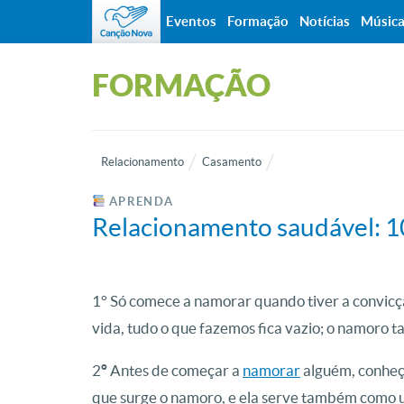
Eventos
Formação
Notícias
Músic
FORMAÇÃO
Relacionamento
Casamento
APRENDA
Relacionamento saudável: 1
1° Só comece a namorar quando tiver a convicçã
vida, tudo o que fazemos fica vazio; o namoro 
2
°
Antes de começar a
namorar
alguém, conheç
que surge o namoro, e ela serve também como 