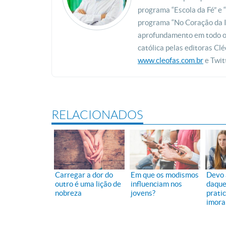
programa “Escola da Fé” e
programa “No Coração da I
aprofundamento em todo o B
católica pelas editoras Clé
www.cleofas.com.br
e Twit
RELACIONADOS
Carregar a dor do
Em que os modismos
Devo 
outro é uma lição de
influenciam nos
daque
nobreza
jovens?
prati
imora