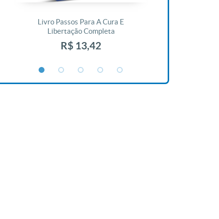
Livro Passos Para A Cura E
Livro A Bíblia N
Libertação Completa
R$ 1
R$ 13,42