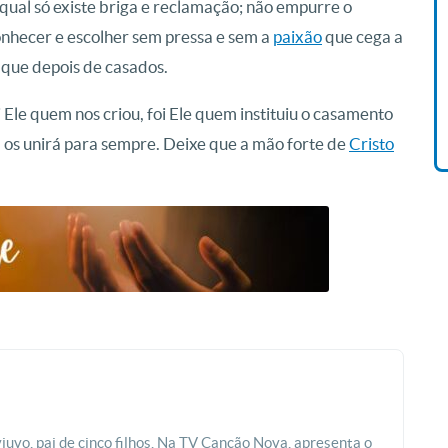
ual só existe briga e reclamação; não empurre o
nhecer e escolher sem pressa e sem a
paixão
que cega a
Livro O Padre: A História De
Vida De Jonas Abib
 que depois de casados.
R$ 42,41
 Ele quem nos criou, foi Ele quem instituiu o casamento
os unirá para sempre. Deixe que a mão forte de
Cristo
viuvo, pai de cinco filhos. Na TV Canção Nova, apresenta o