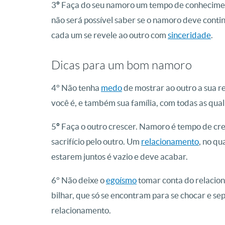
3
°
Faça do seu namoro um tempo de conheciment
não será possível saber se o namoro deve conti
cada um se revele ao outro com
sinceridade
.
Dicas para um bom namoro
4° Não tenha
medo
de mostrar ao outro a sua re
você é, e também sua família, com todas as qua
5
°
Faça o outro crescer. Namoro é tempo de cres
sacrifício pelo outro. Um
relacionamento
, no q
estarem juntos é vazio e deve acabar.
6° Não deixe o
egoísmo
tomar conta do relacion
bilhar, que só se encontram para se chocar e se
relacionamento.