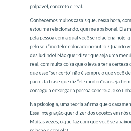
palpável, concreto e real.
Conhecemos muitos casais que, nesta hora, come
estou me relacionando, que me apaixonei. Ela mu
pela pessoa com a qual você se relaciona hoje,
pelo seu “modelo” colocado no outro. Quando vo
desiludindo! Não quer dizer que seja uma menti
real, com muita coisa que o leva a ter a certez
que esse “ser certo” não é sempre o que você des
parte da frase que diz “ele mudou”não seja bem a
conseguia enxergar a pessoa concreta, e só tinha
Na psicologia, uma teoria afirma que o casamen
Essa integração quer dizer dos opostos em nós
Muitas vezes, o que faz com que você se apaixo
relação e com ela).