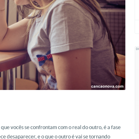
D
m que vocês se confrontam com o real do outro, é a fase
ece desaparecer, e o que o outro é vai se tornando