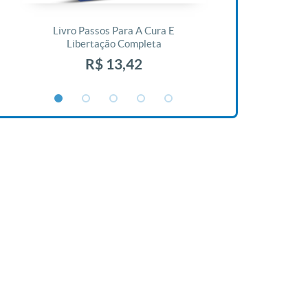
Livro Passos Para A Cura E
Livro A Bíblia N
Libertação Completa
R$ 1
R$ 13,42