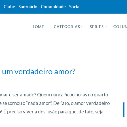
a
Clube
Santuário
Comunidade
Social
HOME
CATEGORIAS
SÉRIES
COLUN
m um verdadeiro amor?
amar e ser amado? Quem nunca ficou horas no quarto
se tornou o “nada amor”. De fato, o amor verdadeiro
 É preciso viver a desilusão para que, de fato, seja