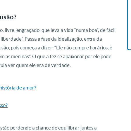
Livro O Padre: A História De
lusão?
Vida De Jonas Abib
R$ 42,41
 livre, engraçado, que leva a vida “numa boa”, de fácil
 liberdade”. Passa a fase da idealização, entra da
usão, pois começa a dizer: “Ele não cumpre horários, é
om as meninas”. O que a fez se apaixonar por ele pode
eguia ver quem ele era de verdade.
 história de amor?
sso?
stão perdendo a chance de equilibrar juntos a