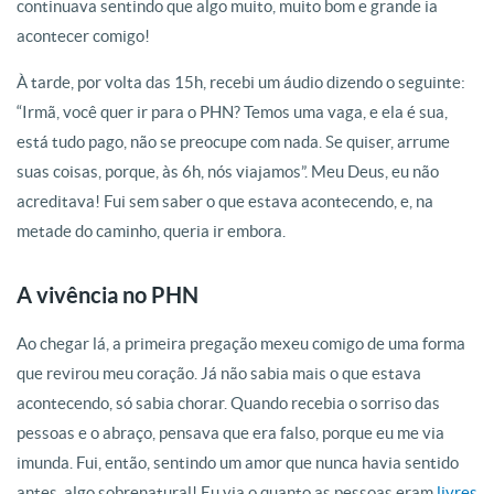
continuava sentindo que algo muito, muito bom e grande ia
acontecer comigo!
À tarde, por volta das 15h, recebi um áudio dizendo o seguinte:
“Irmã, você quer ir para o PHN? Temos uma vaga, e ela é sua,
está tudo pago, não se preocupe com nada. Se quiser, arrume
suas coisas, porque, às 6h, nós viajamos”. Meu Deus, eu não
acreditava! Fui sem saber o que estava acontecendo, e, na
metade do caminho, queria ir embora.
A vivência no PHN
Ao chegar lá, a primeira pregação mexeu comigo de uma forma
que revirou meu coração. Já não sabia mais o que estava
acontecendo, só sabia chorar. Quando recebia o sorriso das
pessoas e o abraço, pensava que era falso, porque eu me via
imunda. Fui, então, sentindo um amor que nunca havia sentido
antes, algo sobrenatural! Eu via o quanto as pessoas eram
livres