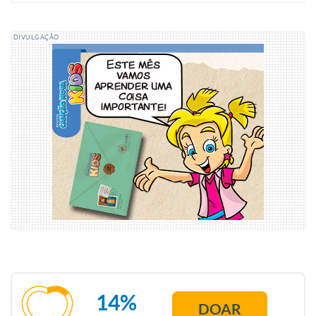
DIVULGAÇÃO
14%
DOAR