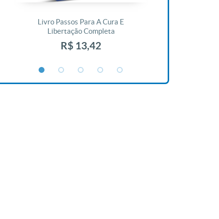
Livro Passos Para A Cura E
Livro A Bíblia N
Libertação Completa
R$ 1
R$ 13,42