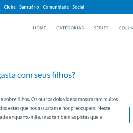
a
Clube
Santuário
Comunidade
Social
HOME
CATEGORIAS
SÉRIES
COLUN
asta com seus filhos?
érie sobre filhos. Os outros dois vídeos mostraram muitos
ados estes que nos assustam e nos preocupam. Neste
dade enquanto mãe, mas também as pistas que a