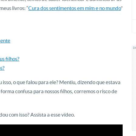
eus livros: “
Cura dos sentimentos em mim e no mundo
”
mente
D
s filhos?
os?
iu isso, o que falou para ele? Mentiu, dizendo que estava
forma confusa para nossos filhos, corremos o risco de
idou com isso? Assista a esse vídeo.