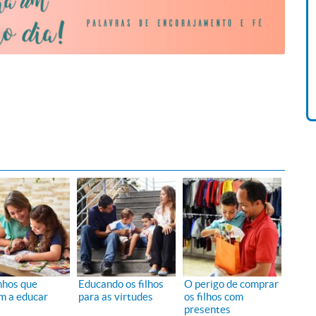
Livro O Padre: A História De
Vida De Jonas Abib
R$ 42,41
hos que
Educando os filhos
O perigo de comprar
m a educar
para as virtudes
os filhos com
presentes