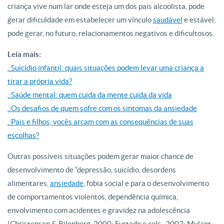
criança vive num lar onde esteja um dos pais alcoolista, pode
gerar dificuldade em estabelecer um vínculo
saudável
e estável,
pode gerar, no futuro, relacionamentos negativos e dificultosos.
Leia mais:
.:Suicídio infantil: quais situações podem levar uma criança a
tirar a própria vida?
.:Saúde mental: quem cuida da mente cuida da vida
.:Os desafios de quem sofre com os sintomas da ansiedade
.:Pais e filhos, vocês arcam com as consequências de suas
escolhas?
Outras possíveis situações podem gerar maior chance de
desenvolvimento de “depressão, suicídio, desordens
alimentares,
ansiedade
, fobia social e para o desenvolvimento
de comportamentos violentos, dependência química,
envolvimento com acidentes e gravidez na adolescência
(Christensen & Bilenberg, 2000; Furtado e cols., 2002; Mylant,