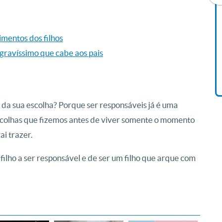
Livro O Padre: A História De
imentos dos filhos
Vida De Jonas Abib
 gravíssimo que cabe aos pais
R$ 42,41
da sua escolha? Porque ser responsáveis já é uma
scolhas que fizemos antes de viver somente o momento
ai trazer.
filho a ser responsável e de ser um filho que arque com