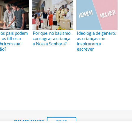
os pais podem
Por que, no batismo,
Ideologia de gênero:
 os filhos a
consagrar a criança
as crianças me
brirem sua
a Nossa Senhora?
inspiraram a
ão?
escrever
DAI-ME ALMAS
DOAR