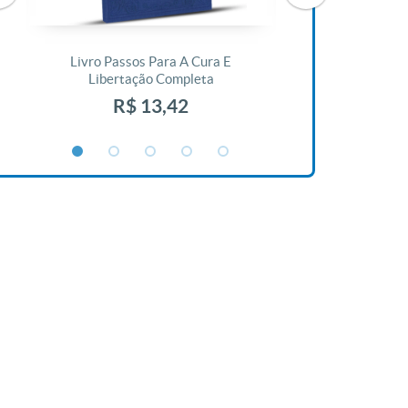
Livro Passos Para A Cura E
Livro A Bíblia N
Libertação Completa
R$ 1
R$ 13,42