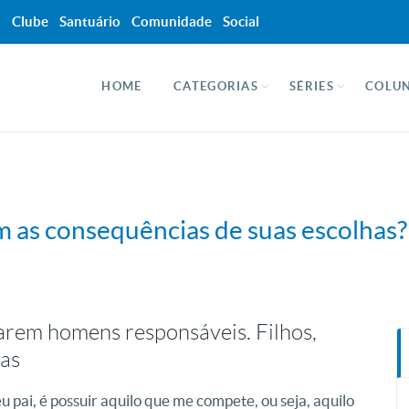
a
Clube
Santuário
Comunidade
Social
HOME
CATEGORIAS
SÉRIES
COLUN
om as consequências de suas escolhas?
rnarem homens responsáveis. Filhos,
has
 pai, é possuir aquilo que me compete, ou seja, aquilo