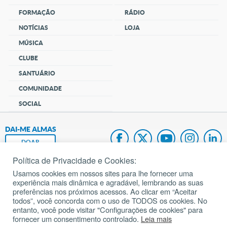
FORMAÇÃO
RÁDIO
NOTÍCIAS
LOJA
MÚSICA
CLUBE
SANTUÁRIO
COMUNIDADE
SOCIAL
DAI-ME ALMAS
DOAR
Política de Privacidade e Cookies:
Fundação João Paulo II
Usamos cookies em nossos sites para lhe fornecer uma
experiência mais dinâmica e agradável, lembrando as suas
Pedido de Oração
preferências nos próximos acessos. Ao clicar em “Aceitar
todos”, você concorda com o uso de TODOS os cookies. No
Mapa do site
entanto, você pode visitar "Configurações de cookies" para
fornecer um consentimento controlado.
Leia mais