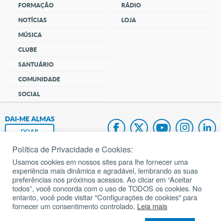
FORMAÇÃO
RÁDIO
NOTÍCIAS
LOJA
MÚSICA
CLUBE
SANTUÁRIO
COMUNIDADE
SOCIAL
DAI-ME ALMAS
DOAR
Política de Privacidade e Cookies:
Fundação João Paulo II
Usamos cookies em nossos sites para lhe fornecer uma
experiência mais dinâmica e agradável, lembrando as suas
Pedido de Oração
preferências nos próximos acessos. Ao clicar em “Aceitar
todos”, você concorda com o uso de TODOS os cookies. No
Mapa do site
entanto, você pode visitar "Configurações de cookies" para
fornecer um consentimento controlado.
Leia mais
Internacional