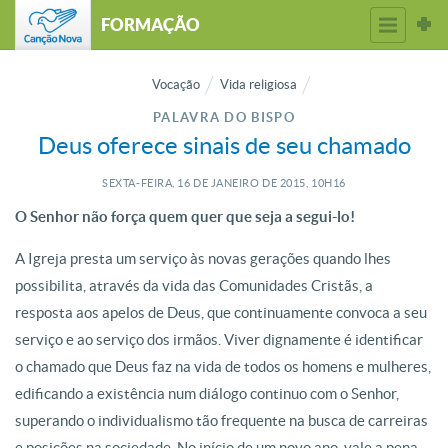
FORMAÇÃO
Vocação
Vida religiosa
PALAVRA DO BISPO
Deus oferece sinais de seu chamado
SEXTA-FEIRA, 16
DE
JANEIRO
DE
2015, 10H16
O Senhor não força quem quer que seja a segui-lo!
A Igreja presta um serviço às novas gerações quando lhes
possibilita, através da vida das Comunidades Cristãs, a
resposta aos apelos de Deus, que continuamente convoca a seu
serviço e ao serviço dos irmãos. Viver dignamente é identificar
o chamado que Deus faz na vida de todos os homens e mulheres,
edificando a existência num diálogo continuo com o Senhor,
superando o individualismo tão frequente na busca de carreiras
e posições na sociedade. No início de um novo ano, vale a pena