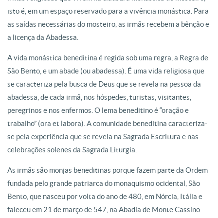
isto é, em um espaço reservado para a vivência monástica. Para
as saídas necessárias do mosteiro, as irmãs recebem a bênção e
a licença da Abadessa.
A vida monástica beneditina é regida sob uma regra, a Regra de
São Bento, e um abade (ou abadessa). É uma vida religiosa que
se caracteriza pela busca de Deus que se revela na pessoa da
abadessa, de cada irmã, nos hóspedes, turistas, visitantes,
peregrinos e nos enfermos. O lema beneditino é “oração e
trabalho” (ora et labora). A comunidade beneditina caracteriza-
se pela experiência que se revela na Sagrada Escritura e nas
celebrações solenes da Sagrada Liturgia.
As irmãs são monjas beneditinas porque fazem parte da Ordem
fundada pelo grande patriarca do monaquismo ocidental, São
Bento, que nasceu por volta do ano de 480, em Nórcia, Itália e
faleceu em 21 de março de 547, na Abadia de Monte Cassino