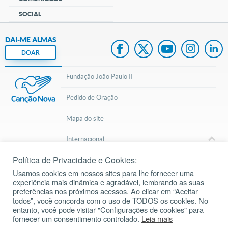
SOCIAL
DAI-ME ALMAS
DOAR
Fundação João Paulo II
Pedido de Oração
Mapa do site
Internacional
Política de Privacidade e Cookies:
© 2002 – 2026
Todos os direitos reservados.
cancaonova.com
Usamos cookies em nossos sites para lhe fornecer uma
experiência mais dinâmica e agradável, lembrando as suas
preferências nos próximos acessos. Ao clicar em “Aceitar
todos”, você concorda com o uso de TODOS os cookies. No
entanto, você pode visitar "Configurações de cookies" para
Baixe o aplicativo da Liturgia Diária
fornecer um consentimento controlado.
Leia mais