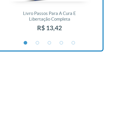
Livro Passos Para A Cura E
Livro A Bíblia N
Libertação Completa
R$ 1
R$ 13,42