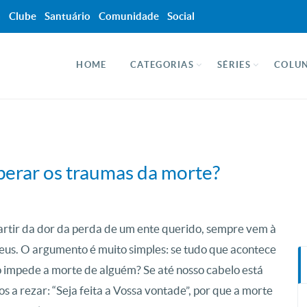
a
Clube
Santuário
Comunidade
Social
HOME
CATEGORIAS
SÉRIES
COLUN
perar os traumas da morte?
artir da dor da perda de um ente querido, sempre vem à
us. O argumento é muito simples: se tudo que acontece
o impede a morte de alguém? Se até nosso cabelo está
 a rezar: “Seja feita a Vossa vontade”, por que a morte