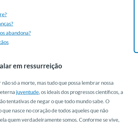
Livro O Padre: A História De
are?
Vida De Jonas Abib
anças?
R$ 42,41
 nos abandona?
tãos
alar em ressurreição
r não só a morte, mas tudo que possa lembrar nossa
a eterna
juventude
, os ideais dos progressos científicos, a
ão tentativas de negar o que todo mundo sabe. O
o que nasce no coração de todos aqueles que não
ela quem verdadeiramente somos. Conforme se vive,