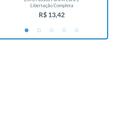
Libertação Completa
R$ 1
R$ 13,42