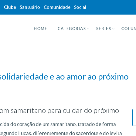
a
Clube
Santuário
Comunidade
Social
HOME
CATEGORIAS
SÉRIES
COLUN
solidariedade e ao amor ao próximo
bom samaritano para cuidar do próximo
ascida do coração de um samaritano, tratado de forma
segundo Lucas: diferentemente do sacerdote e do levita