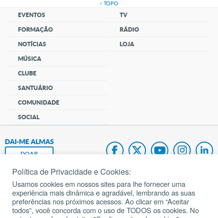
↑ TOPO
EVENTOS
TV
FORMAÇÃO
RÁDIO
NOTÍCIAS
LOJA
MÚSICA
CLUBE
SANTUÁRIO
COMUNIDADE
SOCIAL
DAI-ME ALMAS
DOAR
Política de Privacidade e Cookies:
Fundação João Paulo II
Usamos cookies em nossos sites para lhe fornecer uma
experiência mais dinâmica e agradável, lembrando as suas
Pedido de Oração
preferências nos próximos acessos. Ao clicar em “Aceitar
todos”, você concorda com o uso de TODOS os cookies. No
Mapa do site