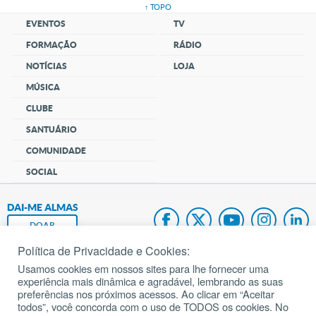
↑ TOPO
EVENTOS
TV
FORMAÇÃO
RÁDIO
NOTÍCIAS
LOJA
MÚSICA
CLUBE
SANTUÁRIO
COMUNIDADE
SOCIAL
DAI-ME ALMAS
DOAR
Política de Privacidade e Cookies:
Fundação João Paulo II
Usamos cookies em nossos sites para lhe fornecer uma
experiência mais dinâmica e agradável, lembrando as suas
Pedido de Oração
preferências nos próximos acessos. Ao clicar em “Aceitar
todos”, você concorda com o uso de TODOS os cookies. No