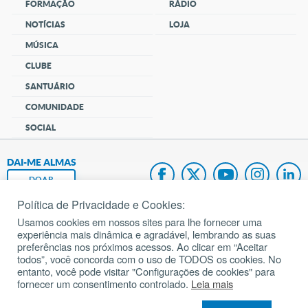
FORMAÇÃO
RÁDIO
NOTÍCIAS
LOJA
MÚSICA
CLUBE
SANTUÁRIO
COMUNIDADE
SOCIAL
DAI-ME ALMAS
DOAR
Política de Privacidade e Cookies:
Fundação João Paulo II
Usamos cookies em nossos sites para lhe fornecer uma
experiência mais dinâmica e agradável, lembrando as suas
Pedido de Oração
preferências nos próximos acessos. Ao clicar em “Aceitar
todos”, você concorda com o uso de TODOS os cookies. No
Mapa do site
entanto, você pode visitar "Configurações de cookies" para
fornecer um consentimento controlado.
Leia mais
Internacional