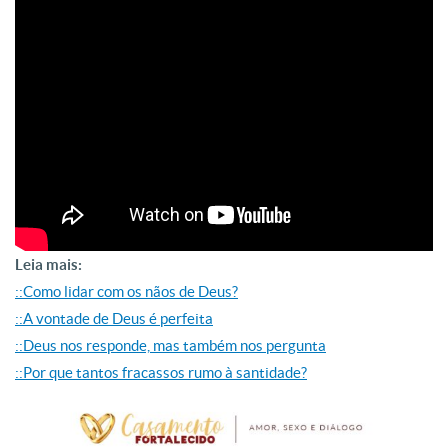
Leia mais:
::Como lidar com os nãos de Deus?
::A vontade de Deus é perfeita
::Deus nos responde, mas também nos pergunta
::Por que tantos fracassos rumo à santidade?