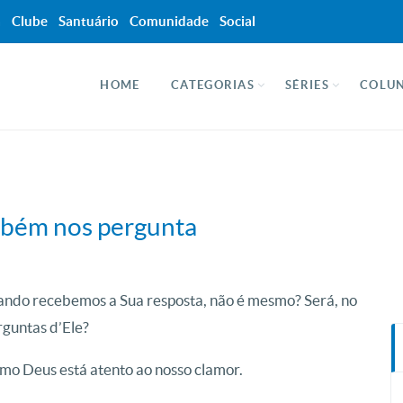
a
Clube
Santuário
Comunidade
Social
HOME
CATEGORIAS
SÉRIES
COLUN
mbém nos pergunta
ando recebemos a Sua resposta, não é mesmo? Será, no
rguntas d’Ele?
omo Deus está atento ao nosso clamor.