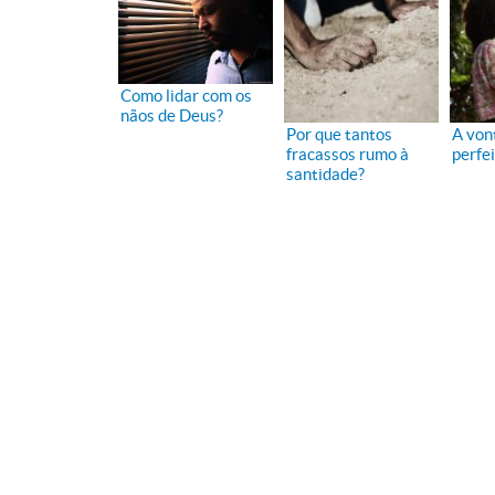
Como lidar com os
nãos de Deus?
Por que tantos
A von
fracassos rumo à
perfe
santidade?