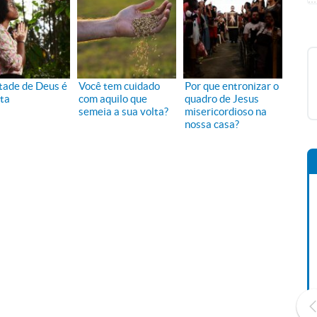
tade de Deus é
Você tem cuidado
Por que entronizar o
ita
com aquilo que
quadro de Jesus
semeia a sua volta?
misericordioso na
nossa casa?