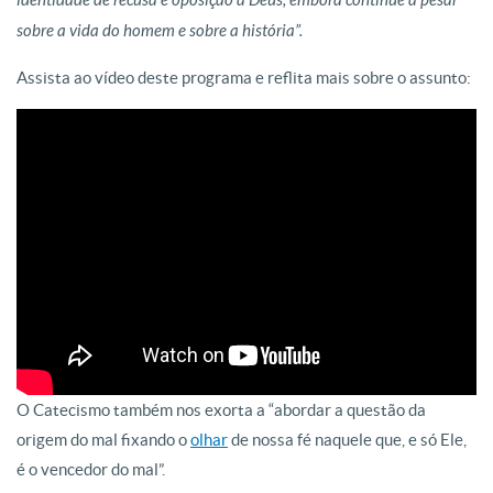
identidade de recusa e oposição a Deus, embora continue a pesar
sobre a vida do homem e sobre a história”.
Assista ao vídeo deste programa e reflita mais sobre o assunto:
O Catecismo também nos exorta a “abordar a questão da
origem do mal fixando o
olhar
de nossa fé naquele que, e só Ele,
é o vencedor do mal”.