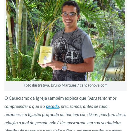
Foto ilustrativa: Bruno Marques / cancaonova.com
O Catecismo da Igreja também explica que
“para tentarmos
compreender o que é o
pecado,
precisamos, antes de tudo,
reconhecer a ligação profunda do homem com Deus, pois fora dessa
relação o mal do pecado não é desmascarado em sua verdadeira