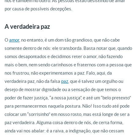
nós e também no outro. As pessoas estão desistindo de amar
por causa de possíveis decepções.
A verdadeira paz
O
amor
, no entanto, é um dom tão grandioso, que não cabe
somente dentro de nós: ele transborda. Basta notar que, quando
somos desapontados e decidimos reter o amor, não fazendo
mais o bem, nem sendo carinhosos e fraternos com a pessoa que
nos frustrou, não experimentamos a paz. Falo, aqui, da
verdadeira paz, não da falsa
paz
, que é talvez um orgulho ou
desejo de mostrar dignidade ou a sensação de que temos o
poder de fazer justiça, “a nossa justiça”, e até um “belo pretexto”
para permanecermos naquela postura. Não! Isso tudo até pode
colocar um “sorrisinho” em nosso rosto, mas está longe de ser a
paz verdadeira. Alguma coisa dentro de nós, de certa forma,
ainda vai nos abalar: é a raiva, a indignação, que não cessam