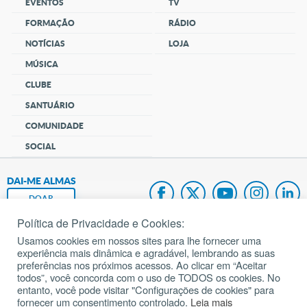
EVENTOS
TV
FORMAÇÃO
RÁDIO
NOTÍCIAS
LOJA
MÚSICA
CLUBE
SANTUÁRIO
COMUNIDADE
SOCIAL
DAI-ME ALMAS
DOAR
Política de Privacidade e Cookies:
Fundação João Paulo II
Usamos cookies em nossos sites para lhe fornecer uma
experiência mais dinâmica e agradável, lembrando as suas
Pedido de Oração
preferências nos próximos acessos. Ao clicar em “Aceitar
todos”, você concorda com o uso de TODOS os cookies. No
Mapa do site
entanto, você pode visitar "Configurações de cookies" para
fornecer um consentimento controlado.
Leia mais