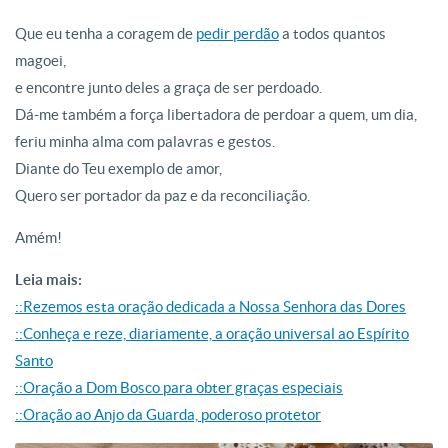
Que eu tenha a coragem de
pedir perdão
a todos quantos
magoei,
e encontre junto deles a graça de ser perdoado.
Dá-me também a força libertadora de perdoar a quem, um dia,
feriu minha alma com palavras e gestos.
Diante do Teu exemplo de amor,
Quero ser portador da paz e da reconciliação.
Amém!
Leia mais:
::Rezemos esta oração dedicada a Nossa Senhora das Dores
::Conheça e reze, diariamente, a oração universal ao Espírito
Santo
::Oração a Dom Bosco para obter graças especiais
::Oração ao Anjo da Guarda, poderoso protetor