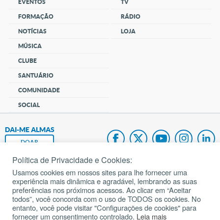
EVENTOS
TV
FORMAÇÃO
RÁDIO
NOTÍCIAS
LOJA
MÚSICA
CLUBE
SANTUÁRIO
COMUNIDADE
SOCIAL
DAI-ME ALMAS
DOAR
Política de Privacidade e Cookies:
Fundação João Paulo II
Usamos cookies em nossos sites para lhe fornecer uma
experiência mais dinâmica e agradável, lembrando as suas
Pedido de Oração
preferências nos próximos acessos. Ao clicar em “Aceitar
todos”, você concorda com o uso de TODOS os cookies. No
Mapa do site
entanto, você pode visitar "Configurações de cookies" para
fornecer um consentimento controlado.
Leia mais