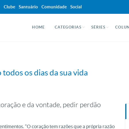
a
Clube
Santuário
Comunidade
Social
HOME
CATEGORIAS
SÉRIES
COLUN
 todos os dias da sua vida
coração e da vontade, pedir perdão
entimentos. “O coração tem razões que a própria razão