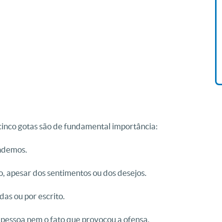
Livro O Padre: A História De
Vida De Jonas Abib
R$ 42,41
cinco gotas são de fundamental importância:
ndemos.
, apesar dos sentimentos ou dos desejos.
as ou por escrito.
 pessoa nem o fato que provocou a ofensa.