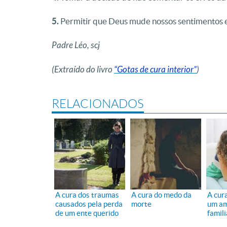
5.
Permitir que Deus mude nossos sentimentos e
Padre Léo, scj
(Extraído do livro
“Gotas de cura interior”
)
RELACIONADOS
A cura dos traumas
A cura do medo da
A cura
causados pela perda
morte
um am
de um ente querido
famil