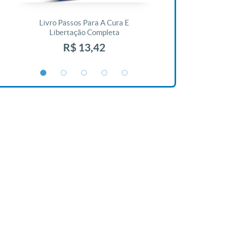
Livro Passos Para A Cura E
Livro A Bíblia N
Libertação Completa
R$ 1
R$ 13,42